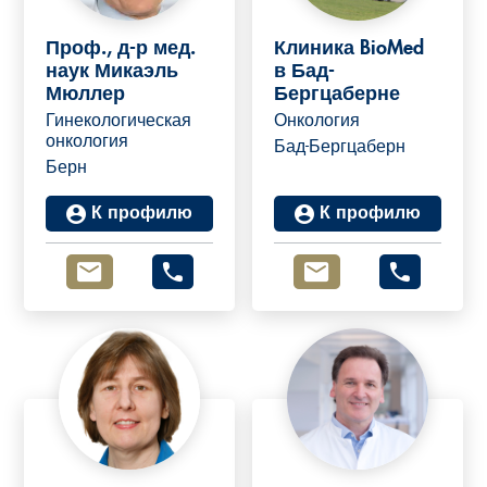
Проф., д-р мед.
Клиника BioMed
наук Микаэль
в Бад-
Мюллер
Бергцаберне
Prof. Dr. med.
Гинекологическая
Онкология
онкология
Бад-Бергцаберн
Michael Mueller
Берн
К профилю
К профилю