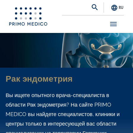
RU
S
k
i
p
t
Рак эндометрия
o
m
Вы ищете опытного врача-специалиста в
a
области Рак эндометрия? На сайте PRIMO
i
MEDICO вы найдете специалистов, клиники и
n
центры только в интересующей вас области
c