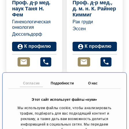
Проф. д-р мед.
Проф. д-р мед.,
наук Таня Н.
д. м. н. К. Райнер
Фем
Киммиг
Гинекологическая
Рак груди
онкология
Эссен
Дюссельдорф
К профилю
К профилю
Согласие
Подробности
О нас
Этот сайт использует файлы «куки»
Мы используем файлы cookie, чтобы анализировать
трафик, подбирать для вас подходящий контент и
рекламу, а также дать вам возможность делиться
Ханс-Геральд Г.
Проф., д-р мед.
информацией в социальных сетях. Мы передаем
Форг
наук Карл Р.