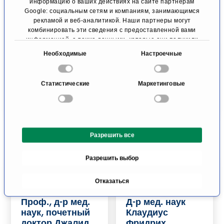
информацию о ваших действиях на сайте партнерам
Айгнер
Болеутоляющая
Google: социальным сетям и компаниям, занимающимся
Бургхаузен
терапия и
рекламой и веб-аналитикой. Наши партнеры могут
паллиативная
комбинировать эти сведения с предоставленной вами
медицина
информацией, а также данными, которые они получили
при использовании вами их сервисов.
Майнц
В
Необходимые
Настроечные
ы
К профилю
К профилю
б
Статистические
Маркетинговые
о
р
с
о
Разрешить все
г
л
Разрешить выбор
а
с
Отказаться
и
я
Проф., д-р мед.
Д-р мед. наук
наук, почетный
Клаудиус
доктор Джалид
Фридрих