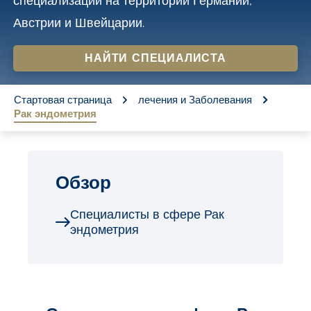
специализации на территории Германии,
o
Австрии и Швейцарии.
n
t
НАЙТИ СПЕЦИАЛИСТА
e
You are here:
n
Стартовая страница
лечения и Заболевания
Рак эндометрия
t
Обзор
Специалисты в сфере Рак
эндометрия