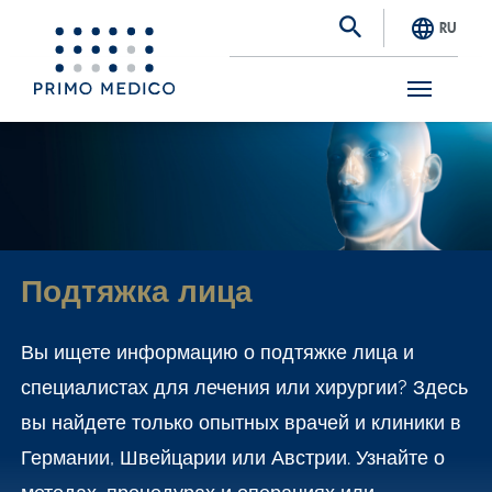
RU
S
k
i
p
t
Подтяжка лица
o
m
Вы ищете информацию о подтяжке лица и
a
специалистах для лечения или хирургии? Здесь
i
вы найдете только опытных врачей и клиники в
n
Германии, Швейцарии или Австрии. Узнайте о
c