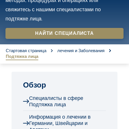
методах, процедурах и операциях или
o
свяжитесь с нашими специалистами по
n
подтяжке лица.
t
e
НАЙТИ СПЕЦИАЛИСТА
n
You are here:
t
Стартовая страница
лечения и Заболевания
Подтяжка лица
Обзор
Специалисты в сфере
Подтяжка лица
Информация о лечении в
Германии, Швейцарии и