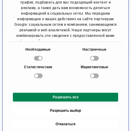
трафик, подбирать для вас подходящий контент и
рекламу, а также дать вам возможность делиться
исследования показали, что обработанная
информацией в социальных сетях. Мы передаем
таким образом ткань явно отличается от
информацию о ваших действиях на сайте партнерам
Google: социальным сетям и компаниям, занимающимся
необработанной. Техника жидкого лифтинга не
рекламой и веб-аналитикой. Наши партнеры могут
комбинировать эти сведения с предоставленной вами
дает такого длительного эффекта, как
информацией, а также данными, которые они получили
хирургические процедуры, поскольку ткань
при использовании вами их сервисов.
В
Необходимые
Настроечные
всего лишь заполняется жидкостью, а не
ы
б
подтягивается операционным способом. С
Статистические
Маркетинговые
о
другой стороны, этот метод может
р
использоваться для подтяжки областей,
с
о
которые не подходят для хирургического
Разрешить все
г
лифтинга, таких как периоральная зона или
л
Разрешить выбор
область виска.
а
с
Отказаться
Также часто используется ботулинический
и