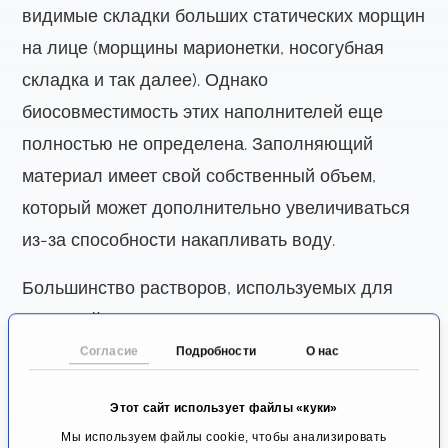
видимые складки больших статических морщин
на лице (морщины марионетки, носогубная
складка и так далее). Однако
биосовместимость этих наполнителей еще
полностью не определена. Заполняющий
материал имеет свой собственный объем,
который может дополнительно увеличиваться
из-за способности накапливать воду.
Большинство растворов, используемых для
инъекций, включают коллаген, гиалуроновую
кислоту, аутологичные жиры и гидроксиапатит
Согласие
Подробности
О нас
кальция. Хотя все эти вещества более или
Этот сайт использует файлы «куки»
менее абсорбируются и через некоторое время
Мы используем файлы cookie, чтобы анализировать
разрушаются организмом, гистологические