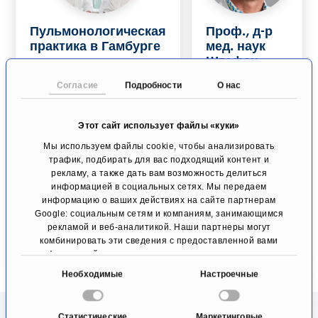
Пульмонологическая
Проф., д-р
практика в Гамбурге
мед. наук
Штефан
Пульмонология
Цилен
Гамбург
Согласие
Подробности
О нас
Респираторны
е и
аллергические
Этот сайт использует файлы «куки»
заболевания
Мы используем файлы cookie, чтобы анализировать
Франкфурт
трафик, подбирать для вас подходящий контент и
рекламу, а также дать вам возможность делиться
К
информацией в социальных сетях. Мы передаем
профил
информацию о ваших действиях на сайте партнерам
К профилю
ю
Google: социальным сетям и компаниям, занимающимся
рекламой и веб-аналитикой. Наши партнеры могут
комбинировать эти сведения с предоставленной вами
информацией, а также данными, которые они получили
при использовании вами их сервисов.
В
Необходимые
Настроечные
ы
б
Статистические
Маркетинговые