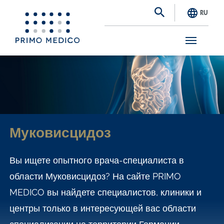
RU
S
k
i
p
t
Муковисцидоз
o
m
Вы ищете опытного врача-специалиста в
a
области Муковисцидоз? На сайте PRIMO
i
MEDICO вы найдете специалистов, клиники и
n
центры только в интересующей вас области
c