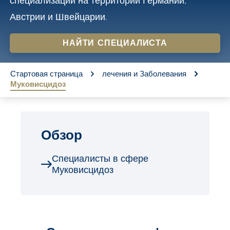
специализации на территории Германии,
o
Австрии и Швейцарии.
n
t
НАЙТИ СПЕЦИАЛИСТА
e
You are here:
n
Стартовая страница
лечения и Заболевания
Муковисцидоз
t
Обзор
Специалисты в сфере
Муковисцидоз