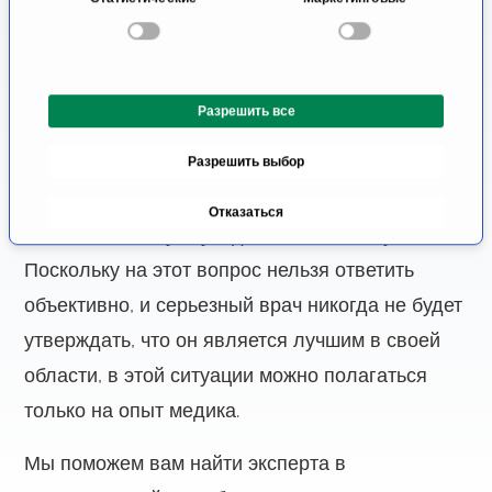
Информация о лечении в
о
р
Германии, Швейцарии и
с
Австрии
о
Разрешить все
г
Если вам нужен врач, вы хотите получить
л
лучшее медицинское обслуживание. Таким
Разрешить выбор
а
с
образом, пациент задается вопросом, где он
Отказаться
и
сможет найти лучшую для себя клинику?
я
Поскольку на этот вопрос нельзя ответить
объективно, и серьезный врач никогда не будет
утверждать, что он является лучшим в своей
области, в этой ситуации можно полагаться
только на опыт медика.
Мы поможем вам найти эксперта в