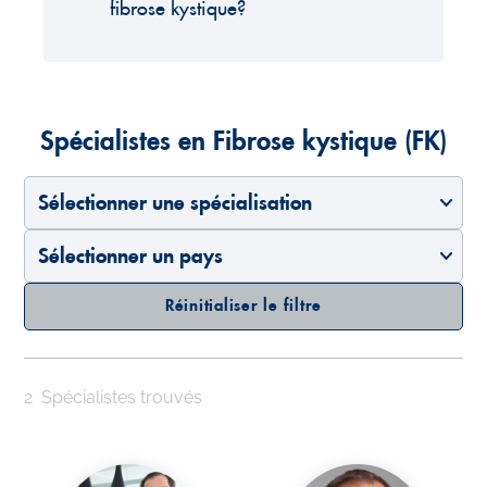
fibrose kystique?
Spécialistes en Fibrose kystique (FK)
Sélectionner une spécialisation
Sélectionner un pays
Réinitialiser le filtre
2
Spécialistes trouvés