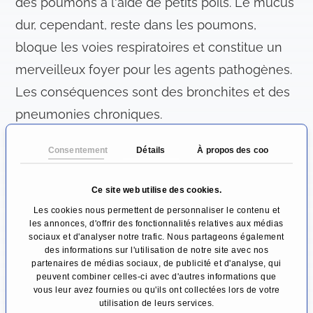
des poumons à l'aide de petits poils. Le mucus
dur, cependant, reste dans les poumons,
bloque les voies respiratoires et constitue un
merveilleux foyer pour les agents pathogènes.
Les conséquences sont des bronchites et des
pneumonies chroniques.
La fibrose kystique entraîne également la
Consentement
Détails
À propos des cookies
production de sécrétions digestives
Ce site web utilise des cookies.
visqueuses dans le pancréas. Comme il bloque
Les cookies nous permettent de personnaliser le contenu et
également les canaux excréteurs, l'organe se
les annonces, d'offrir des fonctionnalités relatives aux médias
digère lui-même par les sucs digestifs. De plus,
sociaux et d'analyser notre trafic. Nous partageons également
des informations sur l'utilisation de notre site avec nos
les enzymes manquent dans les intestins et
partenaires de médias sociaux, de publicité et d'analyse, qui
peuvent combiner celles-ci avec d'autres informations que
les composants alimentaires peuvent être plus
vous leur avez fournies ou qu'ils ont collectées lors de votre
difficilement absorbés. Cela entraîne des
utilisation de leurs services.