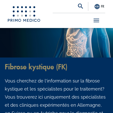
FR
S
k
i
p
t
Fibrose kystique (FK)
o
m
Vous cherchez de l'information sur la fibrose
a
kystique et les spécialistes pour le traitement?
i
Vous trouverez ici uniquement des spécialistes
n
et des cliniques expérimentés en Allemagne,
c