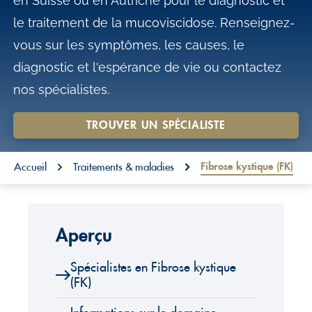
en Suisse ou en Autriche pour le diagnostic et
o
le traitement de la mucoviscidose. Renseignez-
n
vous sur les symptômes, les causes, le
t
diagnostic et l'espérance de vie ou contactez
e
nos spécialistes.
n
t
TROUVER UN SPÉCIALISTE
You are here:
Fibrose kystique (FK)
Accueil
Traitements & maladies
Aperçu
Spécialistes en Fibrose kystique
(FK)