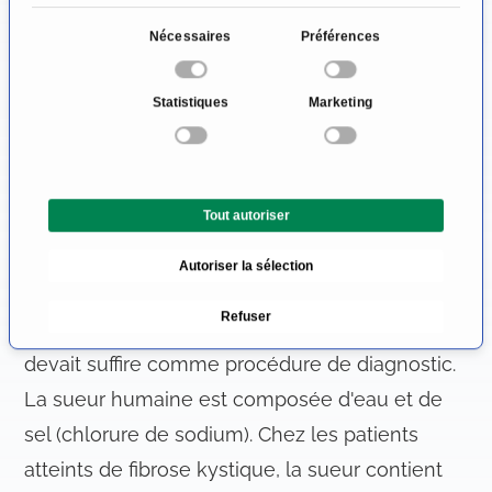
problèmes digestifs, de la malnutrition et des
S
Nécessaires
Préférences
troubles de la croissance. Malheureusement,
é
l
les organes reproducteurs sont également
Statistiques
Marketing
e
touchés par la maladie, ce qui explique
c
pourquoi les personnes atteintes de
t
i
mucoviscidose sont généralement stériles.
Tout autoriser
o
Comment la fibrose kystique est-
n
Autoriser la sélection
d
elle détectée?
u
Refuser
c
Dans le passé, le test des glandes sudoripares
o
devait suffire comme procédure de diagnostic.
n
La sueur humaine est composée d'eau et de
s
e
sel (chlorure de sodium). Chez les patients
n
atteints de fibrose kystique, la sueur contient
t