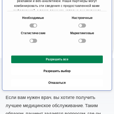
хабилитированный
рекламой и веб-аналитикой. Наши партнеры могут
Сосудистая и
доктор Томас
комбинировать эти сведения с предоставленной вами
эндоваскулярная
информацией, а также данными, которые они получили
Шмандра
хирургия
при использовании вами их сервисов.
Оффенбах
В
Дормаген
Необходимые
Настроечные
ы
К профилю
К профилю
б
Статистические
Маркетинговые
о
р
с
о
Разрешить все
г
л
Информация о лечении в
Разрешить выбор
а
Германии, Швейцарии и
с
Отказаться
Австрии
и
я
Если вам нужен врач, вы хотите получить
лучшее медицинское обслуживание. Таким
образом, пациент задается вопросом, где он