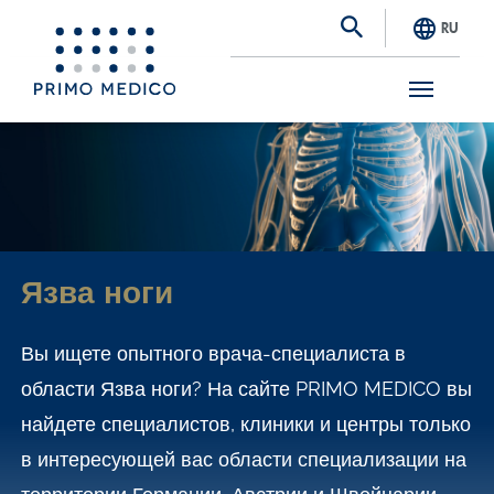
RU
S
k
i
p
t
Язва ноги
o
m
Вы ищете опытного врача-специалиста в
a
области Язва ноги? На сайте PRIMO MEDICO вы
i
найдете специалистов, клиники и центры только
n
в интересующей вас области специализации на
c