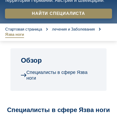
территории Германии, Австрии и Швейцарии.
o
n
НАЙТИ СПЕЦИАЛИСТА
t
You are here:
e
Стартовая страница
лечения и Заболевания
Язва ноги
n
t
Обзор
Специалисты в сфере Язва
ноги
Специалисты в сфере Язва ноги