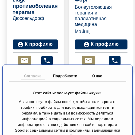
противоболевая
Болеутоляющая
терапия
терапия и
Дюссельдорф
паллиативная
медицина
Майнц
К профилю
К профилю
Согласие
Подробности
О нас
Этот сайт использует файлы «куки»
Мы используем файлы cookie, чтобы анализировать
трафик, подбирать для вас подходящий контент и
рекламу, а также дать вам возможность делиться
информацией в социальных сетях. Мы передаем
Д-р (Венгрия)
Проф., д-р мед.
информацию о ваших действиях на сайте партнерам
Ласло Пинтер
наук д-р мед. наук,
Google: социальным сетям и компаниям, занимающимся