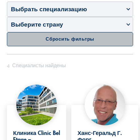
Выбрать специализацию
Выберите страну
Сбросить фильтры
4
Специалисты найдены
Клиника Clinic Bel
Ханс-Геральд Г.
Etage –
Форг