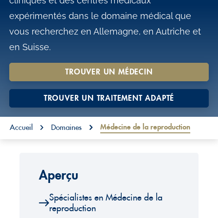
cliniques et des centres médicaux
o
expérimentés dans le domaine médical que
n
vous recherchez en Allemagne, en Autriche et
t
en Suisse.
e
n
TROUVER UN MÉDECIN
t
TROUVER UN TRAITEMENT ADAPTÉ
You are here:
Médecine de la reproduction
Accueil
Domaines
Aperçu
Spécialistes en Médecine de la
reproduction