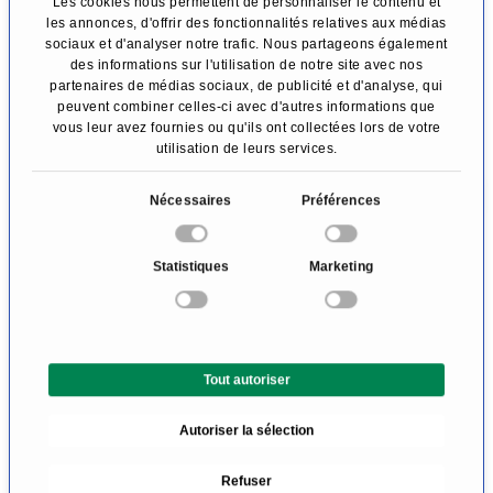
Les cookies nous permettent de personnaliser le contenu et
D
les annonces, d'offrir des fonctionnalités relatives aux médias
sociaux et d'analyser notre trafic. Nous partageons également
des informations sur l'utilisation de notre site avec nos
partenaires de médias sociaux, de publicité et d'analyse, qui
Diagnostic de fertilité
peuvent combiner celles-ci avec d'autres informations que
vous leur avez fournies ou qu'ils ont collectées lors de votre
utilisation de leurs services.
Diagnostic des globules polaires
S
Nécessaires
Préférences
é
E
l
Statistiques
Marketing
e
c
t
Endocrinologie gynécologique
i
Tout autoriser
o
n
F
Autoriser la sélection
d
u
Refuser
c