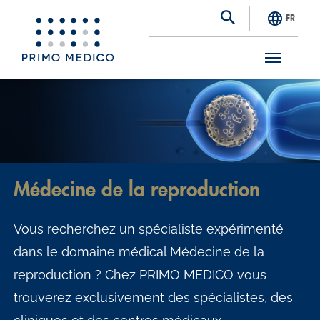
FR
S
k
i
p
t
Médecine de la reproduction
o
m
Vous recherchez un spécialiste expérimenté
a
dans le domaine médical Médecine de la
i
reproduction ? Chez PRIMO MEDICO vous
n
trouverez exclusivement des spécialistes, des
c