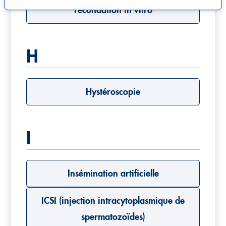
Fécondation in vitro
o
n
s
e
H
n
t
e
Hystéroscopie
m
e
n
t
I
Insémination artificielle
ICSI (injection intracytoplasmique de
spermatozoïdes)