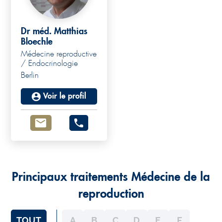
Dr méd. Matthias
Bloechle
Médecine reproductive
/ Endocrinologie
Berlin
Voir le profil
Principaux traitements Médecine de la
reproduction
TOUT
A
B
C
D
E
F