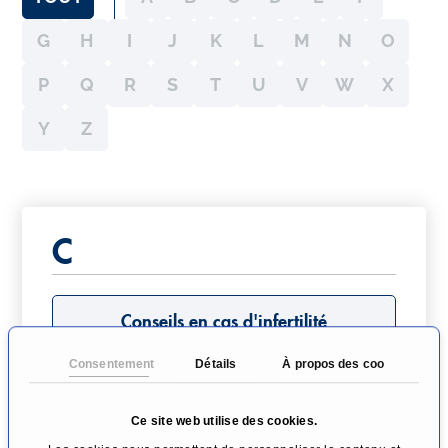
G
H
I
J
K
L
M
N
O
P
Q
R
S
T
U
V
W
X
Y
Z
C
Conseils en cas d'infertilité
Consentement
Détails
À propos des cookies
Cryoconservation
Ce site web utilise des cookies.