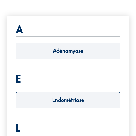
A
Adénomyose
E
Endométriose
L