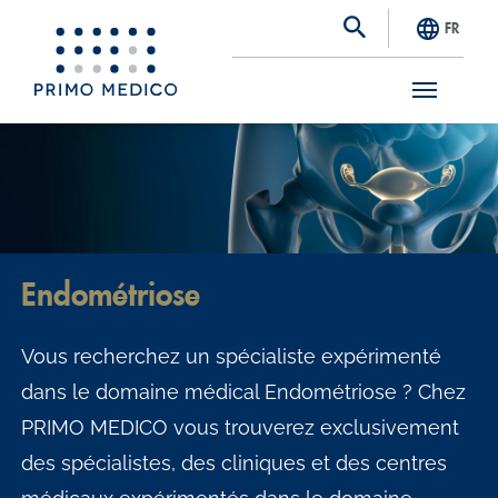
FR
S
k
i
p
t
Endométriose
o
m
Vous recherchez un spécialiste expérimenté
a
dans le domaine médical Endométriose ? Chez
i
PRIMO MEDICO vous trouverez exclusivement
n
des spécialistes, des cliniques et des centres
c