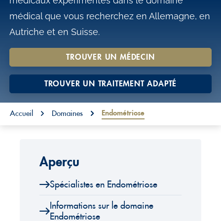
médicaux expérimentés dans le domaine
o
médical que vous recherchez en Allemagne, en
n
Autriche et en Suisse.
t
e
TROUVER UN MÉDECIN
n
TROUVER UN TRAITEMENT ADAPTÉ
t
You are here:
Endométriose
Accueil
Domaines
Aperçu
Spécialistes en Endométriose
Informations sur le domaine
Endométriose