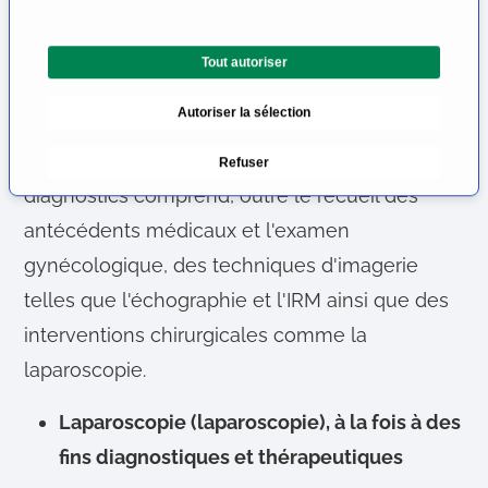
Diagnostic de l'endométriose
t
i
Le diagnostic de l'endométriose constitue
Tout autoriser
o
souvent un défi pour les praticiens, car les
n
Autoriser la sélection
d
patientes souffrent souvent de symptômes
u
non spécifiques. C'est pourquoi l'éventail des
Refuser
c
diagnostics comprend, outre le recueil des
o
n
antécédents médicaux et l'examen
s
gynécologique, des techniques d'imagerie
e
telles que l'échographie et l'IRM ainsi que des
n
t
interventions chirurgicales comme la
e
laparoscopie.
m
e
Laparoscopie (laparoscopie), à la fois à des
n
fins diagnostiques et thérapeutiques
t