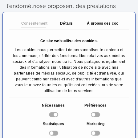
l'endométriose proposent des prestations
allant du diagnostic au traitement en passant
Consentement
Détails
À propos des cookies
par des examens de contrôle réguliers.
Comme le tableau clinique de l'endométriose
Ce site web utilise des cookies.
est très hétérogène, différents concepts de
Les cookies nous permettent de personnaliser le contenu et
les annonces, d'offrir des fonctionnalités relatives aux médias
traitement entrent en ligne de compte. De
sociaux et d'analyser notre trafic. Nous partageons également
des informations sur l'utilisation de notre site avec nos
nombreuses patientes bénéficient d'un
partenaires de médias sociaux, de publicité et d'analyse, qui
concept global qui, outre les mesures
peuvent combiner celles-ci avec d'autres informations que
vous leur avez fournies ou qu'ils ont collectées lors de votre
thérapeutiques chirurgicales et conservatrices,
utilisation de leurs services.
comprend également un suivi psychologique.
S
Nécessaires
Préférences
é
L'éventail des traitements comprend entre
l
autres:
Statistiques
Marketing
e
c