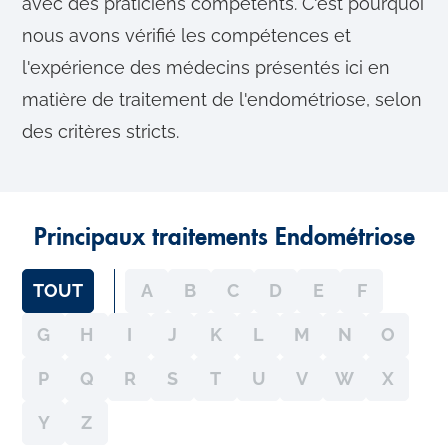
avec des praticiens compétents. C'est pourquoi
nous avons vérifié les compétences et
l'expérience des médecins présentés ici en
matière de traitement de l'endométriose, selon
des critères stricts.
Principaux traitements Endométriose
TOUT
A
B
C
D
E
F
G
H
I
J
K
L
M
N
O
P
Q
R
S
T
U
V
W
X
Y
Z