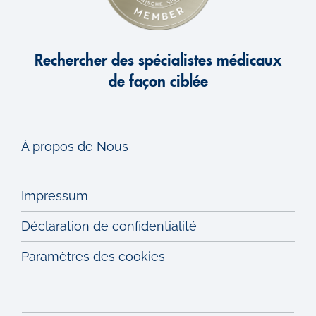
H
Rechercher des spécialistes médicaux
Hyperthyroïdie
de façon ciblée
Hypothyroïdie
Hypertension artérielle liée au diabète
À propos de Nous
Hyperparathyroïdie
Impressum
Déclaration de confidentialité
I
Paramètres des cookies
Insuffisance ovarienne