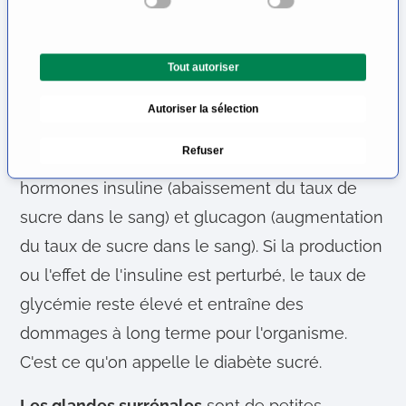
c
de calcium dans le sang et peut donc jouer un
t
rôle dans les maladies osseuses. Il produit non
i
Tout autoriser
o
seulement des hormones, mais aussi des
n
sécrétions pour le tube digestif. La fonction la
Autoriser la sélection
d
plus importante du pancréas est la régulation
u
Refuser
c
de la glycémie. De plus, il peut libérer les
o
hormones insuline (abaissement du taux de
n
sucre dans le sang) et glucagon (augmentation
s
e
du taux de sucre dans le sang). Si la production
n
ou l'effet de l'insuline est perturbé, le taux de
t
glycémie reste élevé et entraîne des
e
m
dommages à long terme pour l'organisme.
e
C'est ce qu'on appelle le diabète sucré.
n
t
Les glandes surrénales
sont de petites