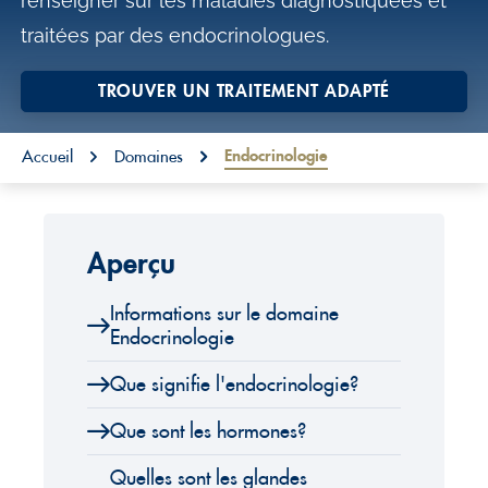
renseigner sur les maladies diagnostiquées et
o
traitées par des endocrinologues.
n
t
TROUVER UN TRAITEMENT ADAPTÉ
e
You are here:
n
Endocrinologie
Accueil
Domaines
t
Aperçu
Informations sur le domaine
Endocrinologie
Que signifie l'endocrinologie?
Que sont les hormones?
Quelles sont les glandes