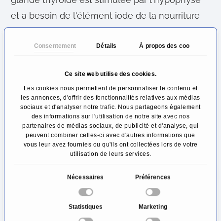
et a besoin de l'élément iode de la nourriture
pour produire des hormones. Les maladies les
plus importantes sont l'hyperthyroïdie,
Consentement
Détails
À propos des cookies
l'hypothyroïdie et la thyroïdite (inflammation de
Ce site web utilise des cookies.
la glande thyroïde). L'hyperfonction mène à
Les cookies nous permettent de personnaliser le contenu et
l'agitation, à la tachycardie, à la perte de poids
les annonces, d'offrir des fonctionnalités relatives aux médias
sociaux et d'analyser notre trafic. Nous partageons également
et à l'augmentation de la température, tandis
des informations sur l'utilisation de notre site avec nos
que l'hypothyroïdie mène à la fatigue, à
partenaires de médias sociaux, de publicité et d'analyse, qui
peuvent combiner celles-ci avec d'autres informations que
l'hypotension artérielle et au gain de poids.
vous leur avez fournies ou qu'ils ont collectées lors de votre
utilisation de leurs services.
Les parathyroïdes
sont de minuscules corps
S
Nécessaires
Préférences
sur le dos de la thyroïde. Dans la plupart des
é
cas, les humains en ont quatre. Ils produisent
l
Statistiques
Marketing
e
l'hormone parathyroïde, qui influence le taux