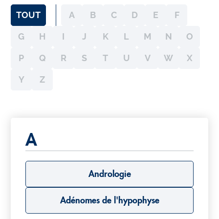
TOUT
A
B
C
D
E
F
G
H
I
J
K
L
M
N
O
P
Q
R
S
T
U
V
W
X
Y
Z
A
Andrologie
Adénomes de l'hypophyse