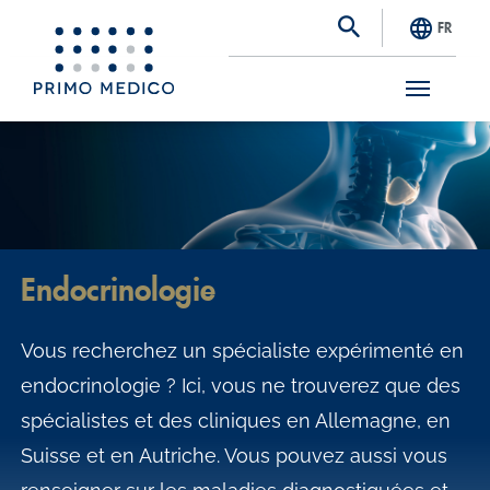
FR
S
k
i
p
t
Endocrinologie
o
m
Vous recherchez un spécialiste expérimenté en
a
endocrinologie ? Ici, vous ne trouverez que des
i
spécialistes et des cliniques en Allemagne, en
n
Suisse et en Autriche. Vous pouvez aussi vous
c