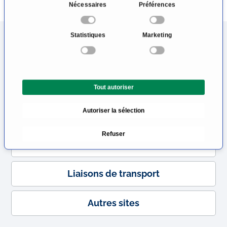
S
Nécessaires
Préférences
é
Carte
l
Statistiques
Marketing
e
c
CV
t
i
Équipe médicale
Tout autoriser
o
n
Autoriser la sélection
d
Extras
u
Refuser
c
Localisation
o
n
Liaisons de transport
s
e
n
Autres sites
t
e