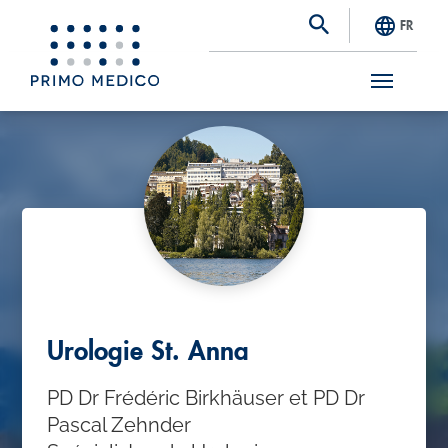
FR
S
k
i
p
t
o
m
a
Urologie St. Anna
i
PD Dr Frédéric Birkhäuser et PD Dr
n
Pascal Zehnder
c