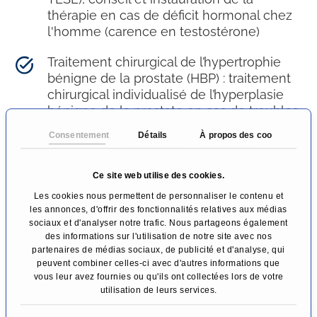
thérapie en cas de déficit hormonal chez
l'homme (carence en testostérone)
Traitement chirurgical de l’hypertrophie
bénigne de la prostate (HBP) : traitement
chirurgical individualisé de l’hyperplasie
bénigne de la prostate en cas de troubles
de la miction associés. Utilisation de
Consentement
Détails
À propos des cookies
procédures classiques éprouvées telles
que la résection transurétrale de la
prostate (RTUP) et de techniques
Ce site web utilise des cookies.
modernes mini-invasives, notamment
Les cookies nous permettent de personnaliser le contenu et
l’ablation de la prostate par vapeur d’eau
les annonces, d'offrir des fonctionnalités relatives aux médias
(REZUM) et l’énucléation de la prostate au
sociaux et d'analyser notre trafic. Nous partageons également
des informations sur l'utilisation de notre site avec nos
laser (ThuLEP)
partenaires de médias sociaux, de publicité et d'analyse, qui
peuvent combiner celles-ci avec d'autres informations que
vous leur avez fournies ou qu'ils ont collectées lors de votre
utilisation de leurs services.
Plus d'informations