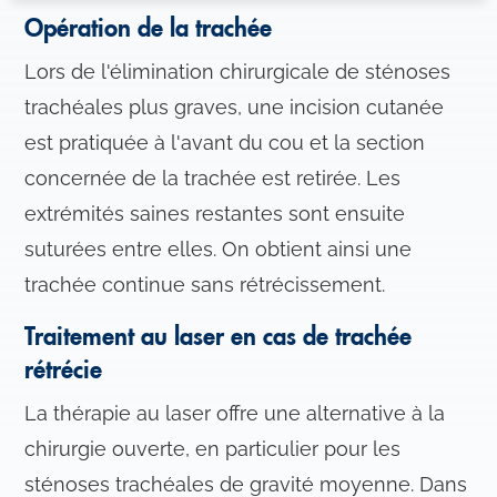
n
Opération de la trachée
s
Lors de l'élimination chirurgicale de sténoses
e
trachéales plus graves, une incision cutanée
n
t
est pratiquée à l'avant du cou et la section
e
concernée de la trachée est retirée. Les
m
extrémités saines restantes sont ensuite
e
n
suturées entre elles. On obtient ainsi une
t
trachée continue sans rétrécissement.
Traitement au laser en cas de trachée
rétrécie
La thérapie au laser offre une alternative à la
chirurgie ouverte, en particulier pour les
sténoses trachéales de gravité moyenne. Dans