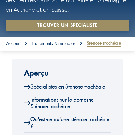
des centres dans votre domaine en Allemagne,
o
en Autriche et en Suisse.
n
t
TROUVER UN SPÉCIALISTE
e
You are here:
n
Sténose trachéale
Accueil
Traitements & maladies
t
Aperçu
Spécialistes en Sténose trachéale
Informations sur le domaine
Sténose trachéale
Qu'est-ce qu'une sténose trachéale
?