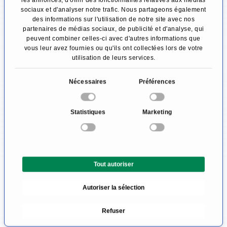
les annonces, d'offrir des fonctionnalités relatives aux médias
repos (sténoses trachéales plus graves).
sociaux et d'analyser notre trafic. Nous partageons également
des informations sur l'utilisation de notre site avec nos
partenaires de médias sociaux, de publicité et d'analyse, qui
Comment traiter une sténose
peuvent combiner celles-ci avec d'autres informations que
trachéale?
vous leur avez fournies ou qu'ils ont collectées lors de votre
utilisation de leurs services.
Les sténoses trachéales légères, qui ne
S
Nécessaires
Préférences
provoquent pas ou peu de symptômes chez
é
les patients, ne nécessitent généralement pas
l
Statistiques
Marketing
e
de traitement et doivent simplement être
c
surveillées. Toutefois, les sténoses trachéales
t
plus graves peuvent être très handicapantes,
i
Tout autoriser
o
voire dangereuses pour les patients. Dans de
n
tels cas, il est possible de recourir à différentes
Autoriser la sélection
d
options de traitement afin de normaliser la
u
Refuser
c
trachée.
o