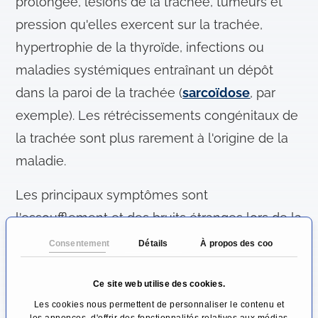
prolongée, lésions de la trachée, tumeurs et
pression qu'elles exercent sur la trachée,
hypertrophie de la thyroïde, infections ou
maladies systémiques entraînant un dépôt
dans la paroi de la trachée (
sarcoïdose
, par
exemple). Les rétrécissements congénitaux de
la trachée sont plus rarement à l'origine de la
maladie.
Les principaux symptômes sont
l'essoufflement et des bruits étranges lors de la
respiration. En fonction de la gravité du
Consentement
Détails
À propos des cookies
rétrécissement, ces symptômes peuvent être
provoqués par l'activité sportive (sténoses
Ce site web utilise des cookies.
Les cookies nous permettent de personnaliser le contenu et
trachéales légères) ou être déjà présents au