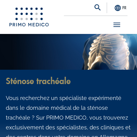
FR
S
k
i
p
t
Sténose trachéale
o
m
Vous recherchez un spécialiste expérimenté
a
dans le domaine médical de la sténose
i
trachéale ? Sur PRIMO MEDICO, vous trouverez
n
exclusivement des spécialistes, des cliniques et
c