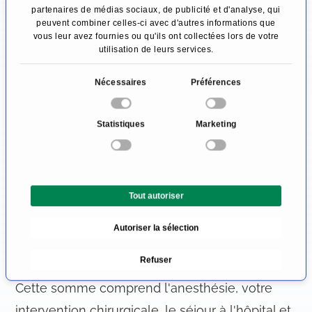
dirigée vers la partie supérieure des bras.
partenaires de médias sociaux, de publicité et d'analyse, qui
peuvent combiner celles-ci avec d'autres informations que
L'avantage de cette méthode est qu'il n'y a pas
vous leur avez fournies ou qu'ils ont collectées lors de votre
de cicatrices et que seul le sommeil
utilisation de leurs services.
crépusculaire et l'anesthésie générale sont
S
Nécessaires
Préférences
nécessaires pendant l'intervention.
é
l
Combien coûte un lifting de la
Statistiques
Marketing
e
partie supérieure du bras ?
c
t
Le lifting de la partie supérieure du bras est
i
Tout autoriser
presque toujours une intervention purement
o
n
esthétique, sans aucune nécessité médicale.
Autoriser la sélection
d
Cela signifie que l'assurance maladie légale ne
u
Refuser
paie pas les factures de 3000-5000 euros.
c
o
Cette somme comprend l'anesthésie, votre
n
intervention chirurgicale, le séjour à l'hôpital et