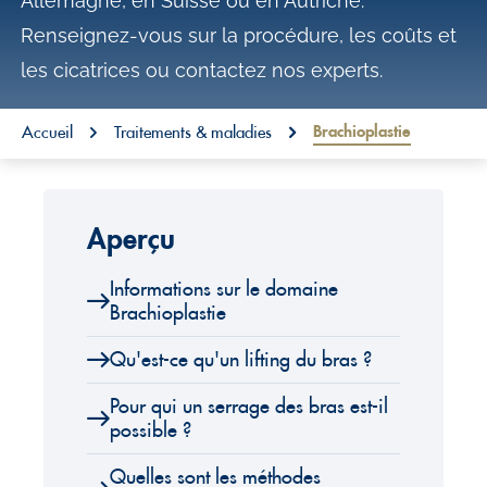
Allemagne, en Suisse ou en Autriche.
o
Renseignez-vous sur la procédure, les coûts et
n
les cicatrices ou contactez nos experts.
t
e
You are here:
Brachioplastie
Accueil
Traitements & maladies
n
t
Aperçu
Informations sur le domaine
Brachioplastie
Qu'est-ce qu'un lifting du bras ?
Pour qui un serrage des bras est-il
possible ?
Quelles sont les méthodes