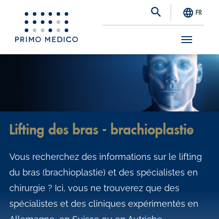
FR
S
k
i
p
t
Lifting des bras - brachioplastie
o
m
Vous recherchez des informations sur le lifting
a
du bras (brachioplastie) et des spécialistes en
i
chirurgie ? Ici, vous ne trouverez que des
n
spécialistes et des cliniques expérimentés en
c