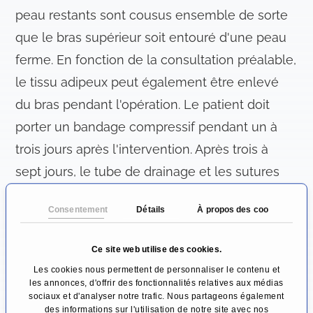
peau restants sont cousus ensemble de sorte
que le bras supérieur soit entouré d'une peau
ferme. En fonction de la consultation préalable,
le tissu adipeux peut également être enlevé
du bras pendant l'opération. Le patient doit
porter un bandage compressif pendant un à
trois jours après l'intervention. Après trois à
sept jours, le tube de drainage et les sutures
peuvent être enlevés.
Consentement
Détails
À propos des cookies
Une nouvelle méthode est le traitement au
laser, dans lequel aucun scalpel n'est utilisé. Il
Ce site web utilise des cookies.
Les cookies nous permettent de personnaliser le contenu et
ne s'agit donc pas d'une intervention
les annonces, d'offrir des fonctionnalités relatives aux médias
chirurgicale. Pour ce faire, la lumière laser est
sociaux et d'analyser notre trafic. Nous partageons également
des informations sur l'utilisation de notre site avec nos