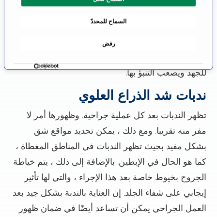
طبية لها. وهذا يعني أن التأمين الصحي القانوني لا يغطي
م
السماح للمحددّ
و
فواتير 3000-5000 يورو. يشمل هذا المبلغ التخدير ،
ا
العملية الجراحية ، الإقامة اللاحقة في المستشفى
رفض
ف
والمتابعة الطبية. يتم حساب التكاليف بشكل فردي وفقًا
ق
ة
للجهد ويصعب التنبؤ بها.
ندبات شد الذراع العلوي
تظهر الندبات بعد كل عملية جراحية. وظهورها أمر لا
مفر منه تقريبا. ومع ذلك ، يمكن تحديد مواقع شق
بشكل مفيد بحيث تظهر الندبات في المناطق المغطاة ،
كما هو الحال في الإبطين. بالإضافة إلى ذلك ، يتم خياطة
الجروح بخيوط خاصة بعد هذا الإجراء ، والتي لها تأثير
إيجابي على شفاء الجلد. إن العناية بالندبة بشكل جيد بعد
العمل الجراحي يمكن أن تساعد أيضًا في ضمان ظهور