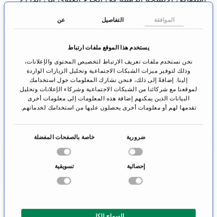
أثناء العملية.
الموافقة
التفاصيل
عن
ينبغي أن يرتدي المريض ضمادة ضغط لمدة تتراوح بين
يستخدم هذا الموقع ملفات ارتباط
يوم إلى ثلاثة أيام بعد العملية. يمكن إزالة أنبوب الصرف
نحن نستخدم ملفات تعريف الارتباط لتخصيص المحتوى والإعلانات،
والغرز بعد ثلاثة إلى سبعة أيام.
وذلك لتوفير ميزات الشبكات الاجتماعية وتحليل الزيارات الواردة
إلينا. إضافةً إلى ذلك، فنحن نشارك المعلومات حول استخدامك
لموقعنا مع شركائنا من الشبكات الاجتماعية وشركاء الإعلانات وتحليل
طريقة جديدة هي العلاج بالليزر ، حيث لا يستخدم
البيانات الذين يمكنهم إضافة هذه المعلومات إلى معلومات أخرى
مشرط. لذلك ، فالمرض ليس بصدد التدخل الجراحي.
تقدمها لهم أو معلومات أخرى يحصلون عليها من استخدامك لخدماتهم.
لهذا ، يتم توجيه شعاع الليزر على الذراعين العلويين.
ا
تتمثل ميزة هذه الطريقة في عدم وجود ندبات وكذلك
ضرورية
خاصة بالصفحات المفضلة
خ
فقط نوم خفيف ولا وجود لتخدير عام ضروري أثناء
ت
إحصائية
تسويقية
العملية.
ي
ا
ما تكلفة شد الذراع العلوي؟
ر
ا
يشكل شد الذراع العلوي دائمًا عملية جمالية بحتة لاحاجة
السماح للكل
ل