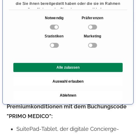
Teespezialitäten sowie hausgemachte
die Sie ihnen bereitgestellt haben oder die sie im Rahmen
Ihrer Nutzung der Dienste gesammelt haben.
Pâtisserie serviert. Abends mixt das charmante
E
Notwendig
Präferenzen
Bar-Team erstklassige Cocktail-Klassiker und
i
Eigenkreationen. Großzügige
n
Statistiken
Marketing
w
Sitzgelegenheiten, gemütliche Lounges und
i
diskrete Sitzecken im Wintergarten des Hotels
l
laden in stilvoll-zurückhaltendem Design zum
l
Alle zulassen
i
Excelsior Hotel Ernst Afternoon Tea inspired by
g
Pierre Hermé ein.
Auswahl erlauben
u
n
Ablehnen
g
s
Premiumkonditionen mit dem Buchungscode
a
"PRIMO MEDICO":
u
s
SuitePad-Tablet, der digitale Concierge-
w