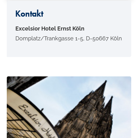
o
Kontakt
n
t
Excelsior Hotel Ernst Köln
e
Domplatz/Trankgasse 1-5, D-50667 Köln
n
t