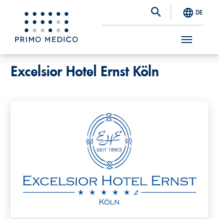
DE
S
Excelsior Hotel Ernst Köln
k
i
p
t
o
m
a
i
n
c