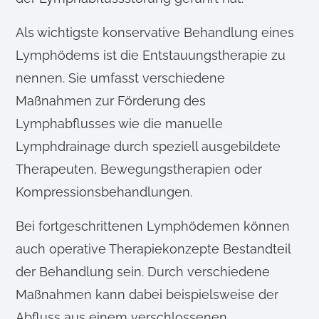
a
u
Als wichtigste konservative Behandlung eines
s
Lymphödems ist die Entstauungstherapie zu
w
a
nennen. Sie umfasst verschiedene
h
Maßnahmen zur Förderung des
l
Lymphabflusses wie die manuelle
Lymphdrainage durch speziell ausgebildete
Therapeuten, Bewegungstherapien oder
Kompressionsbehandlungen.
Bei fortgeschrittenen Lymphödemen können
auch operative Therapiekonzepte Bestandteil
der Behandlung sein. Durch verschiedene
Maßnahmen kann dabei beispielsweise der
Abfluss aus einem verschlossenen