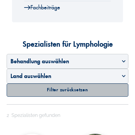
Fachbeiträge
Spezialisten für Lymphologie
Behandlung auswählen
Land auswählen
Filter zurücksetzen
2
Spezialisten gefunden