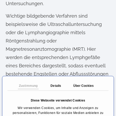
Untersuchungen.
Wichtige bildgebende Verfahren sind
beispielsweise die Ultraschalluntersuchung
oder die Lymphangiographie mittels
Röntgenstrahlung oder
Magnetresonanztomographie (MRT). Hier
werden die entsprechenden Lymphgefäße
eines Bereiches dargestellt, sodass eventuell
bestehende Engstellen oder Abflussstörungen
erkannt werden können.
Zustimmung
Details
Über Cookies
Genauere Kenntnisse über die
Diese Webseite verwendet Cookies
Lymphtransportfunktion lassen sich mit Hilfe
Wir verwenden Cookies, um Inhalte und Anzeigen zu
der Funktionslymphszintigraphie gewinnen. Bei
personalisieren, Funktionen für soziale Medien anbieten zu