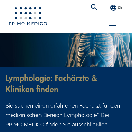
DE
S
k
i
p
t
Lymphologie: Fachärzte &
o
Kliniken finden
m
a
Sie suchen einen erfahrenen Facharzt für den
i
medizinischen Bereich Lymphologie? Bei
n
PRIMO MEDICO finden Sie ausschließlich
c