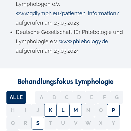
Lymphologen e.V.
www.gdlymph.eu/patienten-information/
aufgerufen am 23.03.2023
Deutsche Gesellschaft für Phlebologie und
Lymphologie e.V.
www.phlebology.de
aufgerufen am 23.03.2024
Behandlungsfokus Lymphologie
ALLE
A
B
C
D
E
F
G
H
I
J
K
L
M
N
O
P
Q
R
S
T
U
V
W
X
Y