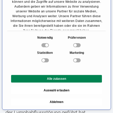
können und die Zugriffe auf unsere Website zu analysieren.
diesem nuklearmedizinischen Verfahren wird
Außerdem geben wir Informationen zu Ihrer Verwendung
eine Substanz injiziert, die an eine geringe
unserer Website an unsere Partner für soziale Medien,
Werbung und Analysen weiter. Unsere Partner führen diese
Menge eines radioaktiven Stoffes gekoppelt ist.
Informationen möglicherweise mit weiteren Daten zusammen,
die Sie ihnen bereitgestellt haben oder die sie im Rahmen
Mit Hilfe einer speziellen Kamera kann die
Ihrer Nutzung der Dienste gesammelt haben.
abgegebene Strahlung dann gemessen und
E
Notwendig
Präferenzen
i
dargestellt werden. So kann der exakte
n
Lymphabflussweg einer interessierenden
Statistiken
Marketing
w
Körperregion ermittelt werden.
i
l
In der Lymphologie kommen sowohl
l
Alle zulassen
i
konservative als auch operative Therapien zum
g
Einsatz. Grundlage jeder therapeutischen
Auswahl erlauben
u
Maßnahme in der Lymphologie ist dabei stets
n
Ablehnen
g
die Behandlung der Grunderkrankung, die zu
s
der Lymphabflussstörung geführt hat.