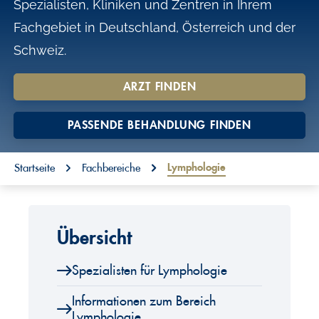
Spezialisten, Kliniken und Zentren in Ihrem
o
Fachgebiet in Deutschland, Österreich und der
n
Schweiz.
t
e
ARZT FINDEN
n
t
PASSENDE BEHANDLUNG FINDEN
You are here:
Lymphologie
Startseite
Fachbereiche
Übersicht
Spezialisten für Lymphologie
Informationen zum Bereich
Lymphologie