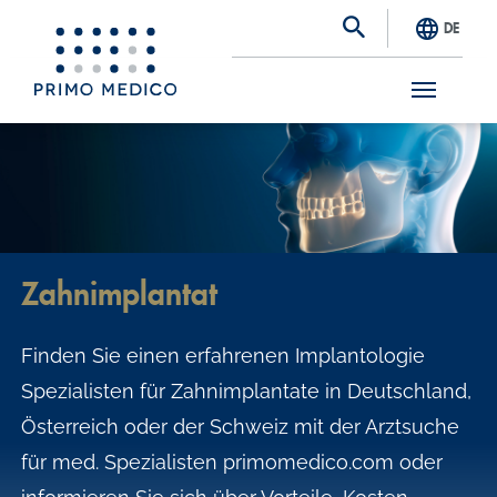
DE
S
k
i
p
t
Zahnimplantat
o
m
Finden Sie einen erfahrenen Implantologie
a
Spezialisten für Zahnimplantate in Deutschland,
i
Österreich oder der Schweiz mit der Arztsuche
n
für med. Spezialisten primomedico.com oder
c