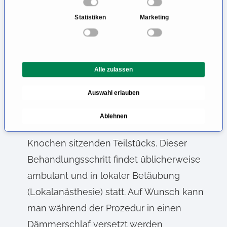
n
Knochen ab.
Statistiken
Marketing
w
i
Sind alle Vorkehrungen getroffen und die
l
Planungen abgeschlossen, kann die
l
eigentliche Behandlung beginnen. Es handelt
Alle zulassen
i
g
sich bei der Zahnimplantation um ein Vorgehen
Auswahl erlauben
u
in mehreren Schritten.
n
Ablehnen
g
Begonnen wird mit dem Einbau des im
s
Knochen sitzenden Teilstücks. Dieser
a
u
Behandlungsschritt findet üblicherweise
s
ambulant und in lokaler Betäubung
w
(Lokalanästhesie) statt. Auf Wunsch kann
a
h
man während der Prozedur in einen
l
Dämmerschlaf versetzt werden