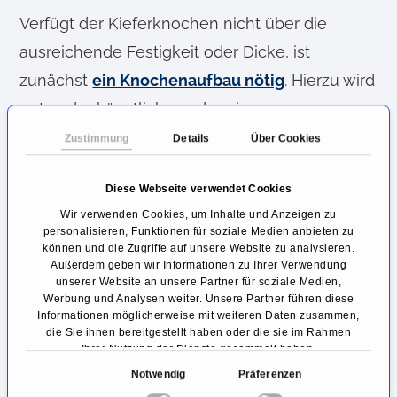
Verfügt der Kieferknochen nicht über die
ausreichende Festigkeit oder Dicke, ist
zunächst
ein Knochenaufbau nötig
. Hierzu wird
entweder künstliches oder eigenes
Knochenersatzmaterial verwendet, welches in
Zustimmung
Details
Über Cookies
den Bereich des Kieferknochens eingebracht
Diese Webseite verwendet Cookies
wird und dort anwachsen muss. Wichtig ist
Wir verwenden Cookies, um Inhalte und Anzeigen zu
dies, da das spätere Implantat über eine
personalisieren, Funktionen für soziale Medien anbieten zu
künstliche Zahnwurzel verfügt, die direkt in
können und die Zugriffe auf unsere Website zu analysieren.
Außerdem geben wir Informationen zu Ihrer Verwendung
den Knochen (enossal) eingesetzt wird
unserer Website an unsere Partner für soziale Medien,
Werbung und Analysen weiter. Unsere Partner führen diese
(entweder geschraubt oder als Stift). Die ganze
Informationen möglicherweise mit weiteren Daten zusammen,
die Sie ihnen bereitgestellt haben oder die sie im Rahmen
Festigkeit des Implantats und der eventuell
Ihrer Nutzung der Dienste gesammelt haben.
daran aufgehängten Brücken oder Prothesen
E
Notwendig
Präferenzen
hängt von dem sicheren Einwachsen in den
i