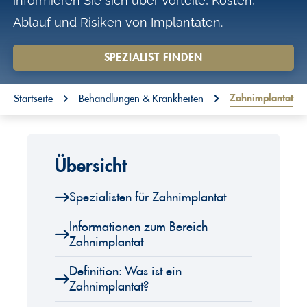
informieren Sie sich über Vorteile, Kosten,
o
Ablauf und Risiken von Implantaten.
n
t
SPEZIALIST FINDEN
e
You are here:
n
Zahnimplantat
Startseite
Behandlungen & Krankheiten
t
Übersicht
Spezialisten für Zahnimplantat
Informationen zum Bereich
Zahnimplantat
Definition: Was ist ein
Zahnimplantat?