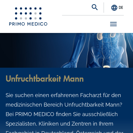
DE
S
k
i
p
t
Unfruchtbarkeit Mann
o
m
Sie suchen einen erfahrenen Facharzt für den
a
medizinischen Bereich Unfruchtbarkeit Mann?
i
Bei PRIMO MEDICO finden Sie ausschließlich
n
Spezialisten, Kliniken und Zentren in Ihrem
c