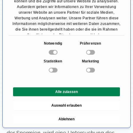
können und die Zugriffe auf unsere Website zu analysieren.
Außerdem geben wir Informationen zu Ihrer Verwendung
Gewohnheiten und mögliche psychologische
unserer Website an unsere Partner für soziale Medien,
Faktoren erhoben werden. Außerdem werden
Werbung und Analysen weiter. Unsere Partner führen diese
Informationen möglicherweise mit weiteren Daten zusammen,
die Werte der Sexualhormone im Blut
die Sie ihnen bereitgestellt haben oder die sie im Rahmen
Ihrer Nutzung der Dienste gesammelt haben.
gemessen, die ebenfalls eine wichtige Rolle
E
Notwendig
Präferenzen
beim erfolgreichen Geschlechtsverkehr
i
spielen. Um organische Veränderungen
n
Statistiken
Marketing
w
festzustellen, erfolgt in der Regel eine
i
Ultraschalluntersuchung
der
l
Geschlechtsorgane und der Leistengegend.
l
Alle zulassen
i
Beim Ultraschall wäre zum Beispiel eine
g
Leistenhernie
oder ein fehlender Hoden im
Auswahl erlauben
u
Skrotum bereits zu erkennen. Bei dem
n
Ablehnen
g
Verdacht einer eingeschränkten Funktionalität
s
der Spermien, wird eine Untersuchung des