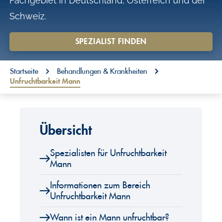
Fachgebiet in Deutschland, Österreich und der
o
Schweiz.
n
t
SPEZIALIST FINDEN
e
You are here:
n
Startseite
Behandlungen & Krankheiten
Unfruchtbarkeit Mann
t
Übersicht
Spezialisten für Unfruchtbarkeit
Mann
Informationen zum Bereich
Unfruchtbarkeit Mann
Wann ist ein Mann unfruchtbar?