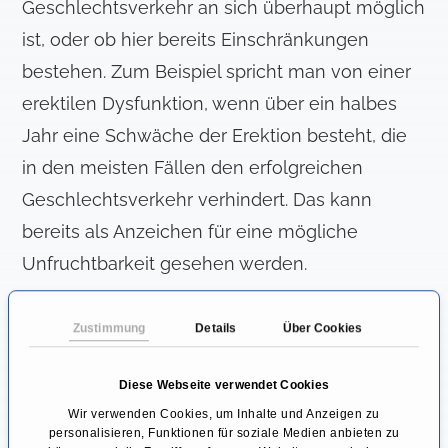
Geschlechtsverkehr an sich überhaupt möglich
ist, oder ob hier bereits Einschränkungen
bestehen. Zum Beispiel spricht man von einer
erektilen Dysfunktion, wenn über ein halbes
Jahr eine Schwäche der Erektion besteht, die
in den meisten Fällen den erfolgreichen
Geschlechtsverkehr verhindert. Das kann
bereits als Anzeichen für eine mögliche
Unfruchtbarkeit gesehen werden.
Wie testet man die Fruchtbarkeit
Zustimmung
Details
Über Cookies
eines Mannes?
Um die Fruchtbarkeit eines Mannes zu
Diese Webseite verwendet Cookies
untersuchen erfolgt zuerst ein ausführliches
Wir verwenden Cookies, um Inhalte und Anzeigen zu
personalisieren, Funktionen für soziale Medien anbieten zu
Aufnahmegespräch, bei dem sexuelle