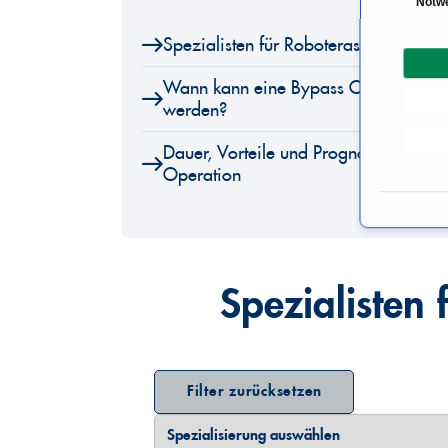
Notw
i
Spezialisten für Roboterassistierte B
n
w
Wann kann eine Bypass Operation robo
i
werden?
l
l
Dauer, Vorteile und Prognose der robo
i
Operation
g
u
n
g
s
Spezialisten 
a
u
s
w
Filter zurücksetzen
a
Spezialisierung auswählen
Land auswählen
h