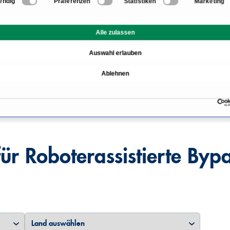
endig
Präferenzen
Statistiken
Marketing
ypass-Operation
Informationen zum Berei
Alle zulassen
terassistiert durchgeführt
Wie wird die roboterassi
Auswahl erlauben
Ablehnen
terassistierten Bypass-
für Roboterassistierte By