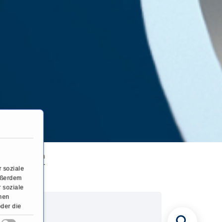
ss-Operation
 soziale
Außerdem
 soziale
onen
oder die