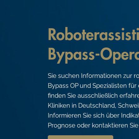
c
o
n
Roboterassist
t
e
Bypass-Opera
n
t
Sie suchen Informationen zur ro
Bypass OP und Spezialisten für 
finden Sie ausschließlich erfah
Kliniken in Deutschland, Schwei
Informieren Sie sich über Indik
Prognose oder kontaktieren Sie