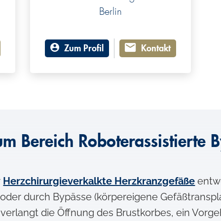
Berlin
Zum Profil
Kontakt
um Bereich Roboterassistierte 
r
Herzchirurgie
verkalkte Herzkranzgefäße
entw
 oder durch Bypässe (körpereigene Gefäßtransplan
verlangt die Öffnung des Brustkorbes, ein Vorg