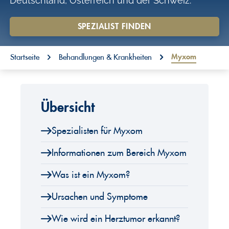
Deutschland, Österreich und der Schweiz.
o
n
SPEZIALIST FINDEN
t
You are here:
e
Myxom
Startseite
Behandlungen & Krankheiten
n
t
Übersicht
Spezialisten für Myxom
Informationen zum Bereich Myxom
Was ist ein Myxom?
Ursachen und Symptome
Wie wird ein Herztumor erkannt?