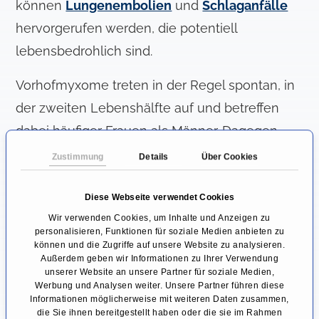
können
Lungenembolien
und
Schlaganfälle
hervorgerufen werden, die potentiell
lebensbedrohlich sind.
Vorhofmyxome treten in der Regel spontan, in
der zweiten Lebenshälfte auf und betreffen
dabei häufiger Frauen als Männer. Dagegen
zeigt sich die erbliche Variante auch im
Zustimmung
Details
Über Cookies
jüngeren Alter und kann im Zusammenhang
mit einem vererbten Symptomkomplex stehen.
Diese Webseite verwendet Cookies
Wir verwenden Cookies, um Inhalte und Anzeigen zu
Dieser seltene Symptomkomplex, auch
personalisieren, Funktionen für soziale Medien anbieten zu
Carneykomplex genannt, geht mit Tumoren am
können und die Zugriffe auf unsere Website zu analysieren.
Außerdem geben wir Informationen zu Ihrer Verwendung
Herzen, der Haut und der Brust, sowie
unserer Website an unsere Partner für soziale Medien,
Werbung und Analysen weiter. Unsere Partner führen diese
speziellen Muttermalen und hormonellen
Informationen möglicherweise mit weiteren Daten zusammen,
Funktionsstörungen der Nebennierenrinde
die Sie ihnen bereitgestellt haben oder die sie im Rahmen