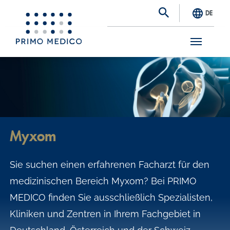
DE
S
k
i
p
t
Myxom
o
m
Sie suchen einen erfahrenen Facharzt für den
a
medizinischen Bereich Myxom? Bei PRIMO
i
MEDICO finden Sie ausschließlich Spezialisten,
n
Kliniken und Zentren in Ihrem Fachgebiet in
c