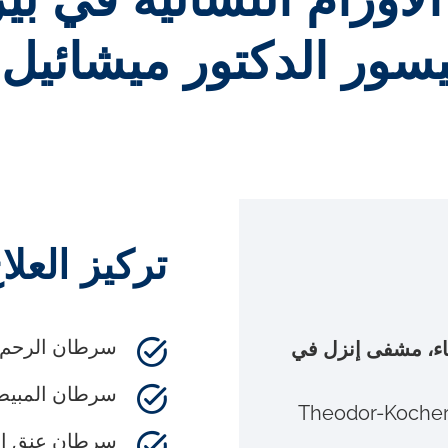
ورام النسائية في بي
يسور الدكتور ميشائيل 
تركيز العلا
سرطان الرحم
اء، مشفى إنزل في
سرطان المبي
Theodor-Kocher-
سرطان عنق ال