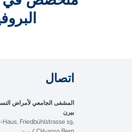
متخصص في الأ
البروف
اتصال
المشفى الجامعي لأمراض النس
بيرن
Haus, Friedbühlstrasse 19,
CH-3010 Bern / برن.