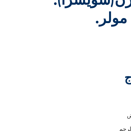
رن(سويسرا):
مولر.
ج
ض
رحم