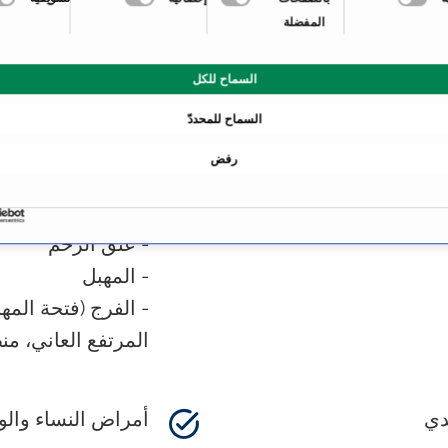
المفضلة
السماح للكل
السماح للمحددّ
رفض
ج الشعاعي، الرعاية
تغيرات الخلايا (خل
- عنق الرحم
- عنق الرحم
- المهبل
- الفرج (فتحة المه
المرتفع العاني، من
دي
أمراض النساء والو