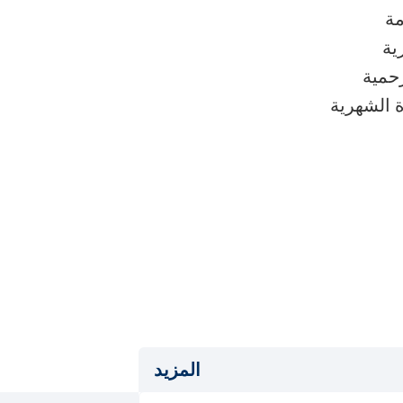
مة
ية
رحمية
 الشهرية
المزيد