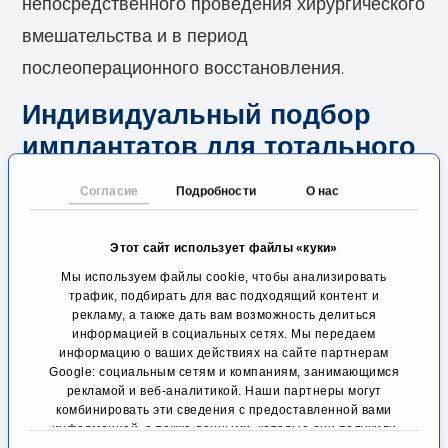
непосредственного проведения хирургического
вмешательства и в период
послеоперационного восстановления.
Индивидуальный подбор
имплантатов для тотального
эндопротезирования
Согласие
Подробности
О нас
коленного сустава в
Берлине: слабее боль,
Этот сайт использует файлы «куки»
быстрее выздоровление
Мы используем файлы cookie, чтобы анализировать
трафик, подбирать для вас подходящий контент и
Проф. д-р Сафи Халил, главный врач
рекламу, а также дать вам возможность делиться
информацией в социальных сетях. Мы передаем
отделения ортопедии, травматологии и
информацию о ваших действиях на сайте партнерам
Google: социальным сетям и компаниям, занимающимся
спортивной медицины при евангелической
рекламой и веб-аналитикой. Наши партнеры могут
больнице «Хубертус», является экспертом в
комбинировать эти сведения с предоставленной вами
информацией, а также данными, которые они получили
области минимально инвазивного тотального