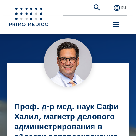
RU
S
k
i
p
t
o
m
a
Проф. д-р мед. наук Сафи
i
Халил, магистр делового
n
администрирования в
c