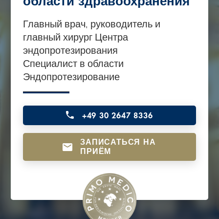
области здравоохранения
o
Главный врач, руководитель и
n
главный хирург Центра
t
эндопротезирования
e
Специалист в области
n
Эндопротезирование
t
+49 30 2647 8336
ЗАПИСАТЬСЯ НА
ПРИЁМ