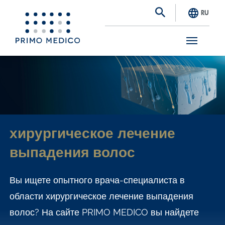
RU
S
k
i
p
t
хирургическое лечение
o
выпадения волос
m
a
Вы ищете опытного врача-специалиста в
i
области хирургическое лечение выпадения
n
волос? На сайте PRIMO MEDICO вы найдете
c