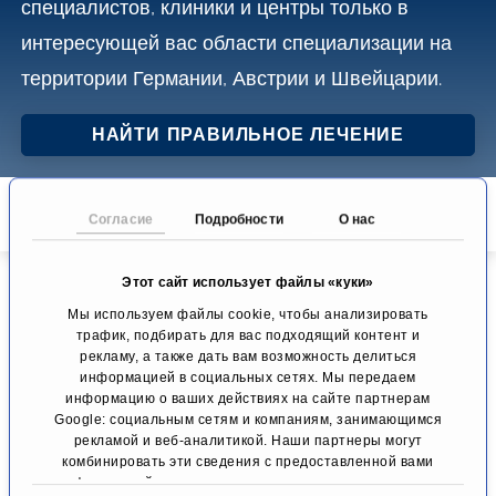
специалистов, клиники и центры только в
o
интересующей вас области специализации на
n
территории Германии, Австрии и Швейцарии.
t
e
НАЙТИ ПРАВИЛЬНОЕ ЛЕЧЕНИЕ
n
You are here:
t
Стартовая страница
Области специализации
Согласие
Подробности
О нас
хирургическое лечение выпадения волос
Этот сайт использует файлы «куки»
Мы используем файлы cookie, чтобы анализировать
Обзор
трафик, подбирать для вас подходящий контент и
рекламу, а также дать вам возможность делиться
информацией в социальных сетях. Мы передаем
информацию о ваших действиях на сайте партнерам
Google: социальным сетям и компаниям, занимающимся
рекламой и веб-аналитикой. Наши партнеры могут
комбинировать эти сведения с предоставленной вами
информацией, а также данными, которые они получили