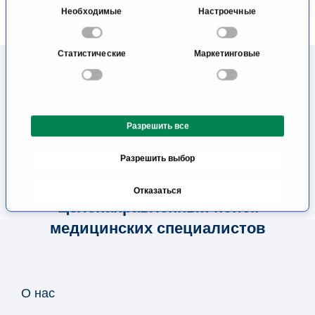
при использовании вами их сервисов.
В
Необходимые
Настроечные
ы
б
Статистические
Маркетинговые
о
р
с
о
Разрешить все
г
л
Разрешить выбор
а
с
Отказаться
и
Целенаправленный поиск
я
медицинских специалистов
О нас