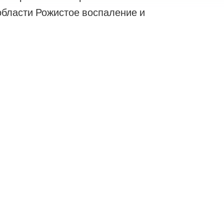
области Рожистое воспаление и
Юридическая информация о
компании