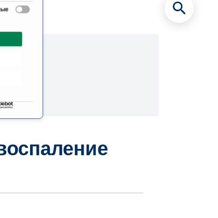
ами их
вые
воспаление