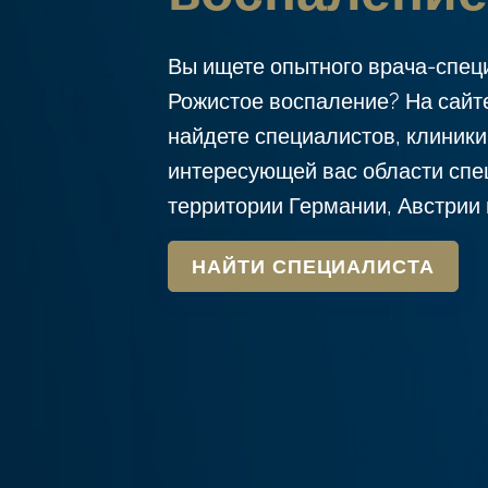
c
o
Вы ищете опытного врача-спец
n
Рожистое воспаление? На сай
t
найдете специалистов, клиники
e
интересующей вас области спе
n
территории Германии, Австрии
t
НАЙТИ СПЕЦИАЛИСТА