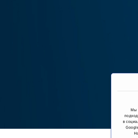
Мы 
подход
в социа
Googl
You are here:
Н
Стартовая