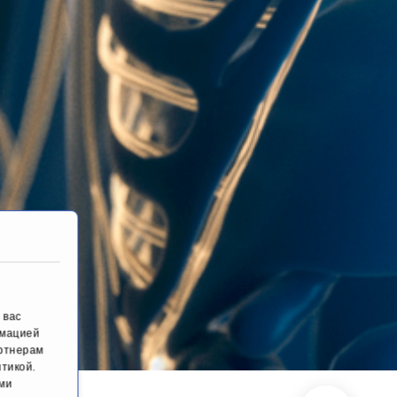
 вас
рмацией
артнерам
тикой.
ми
воспаление