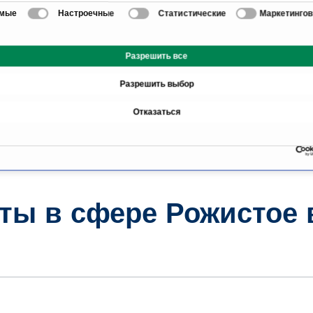
мацией, а также данными, которые они получили при использовании в
имые
Настроечные
Статистические
Маркетинго
сервисов.
Разрешить все
Разрешить выбор
Обзор
Отказаться
воспаление
ты в сфере Рожистое 