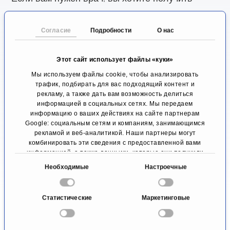
лучшее медицинское обслуживание. Таким
образом, пациент задается вопросом, где он
Согласие
Подробности
О нас
сможет найти лучшую для себя клинику?
Этот сайт использует файлы «куки»
Поскольку на этот вопрос нельзя ответить
Мы используем файлы cookie, чтобы анализировать
объективно, и серьезный врач никогда не будет
трафик, подбирать для вас подходящий контент и
рекламу, а также дать вам возможность делиться
утверждать, что он является лучшим в своей
информацией в социальных сетях. Мы передаем
области, в этой ситуации можно полагаться
информацию о ваших действиях на сайте партнерам
Google: социальным сетям и компаниям, занимающимся
только на опыт медика.
рекламой и веб-аналитикой. Наши партнеры могут
комбинировать эти сведения с предоставленной вами
информацией, а также данными, которые они получили
Мы поможем вам найти эксперта в
при использовании вами их сервисов.
В
Необходимые
Настроечные
интересующей вас области медицины. Мы
ы
проверили всех перечисленных врачей и
б
Статистические
Маркетинговые
клиники на предмет соответствия необходимой
о
р
вам специализации в области Нейродермит и
с