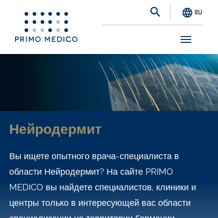
RU
S
k
i
p
t
Нейродермит
o
m
Вы ищете опытного врача-специалиста в
a
области Нейродермит? На сайте PRIMO
i
MEDICO вы найдете специалистов, клиники и
n
центры только в интересующей вас области
c