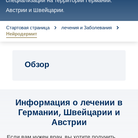
специализации на территории Германии,
o
Австрии и Швейцарии.
n
t
You are here:
Стартовая страница
лечения и Заболевания
Нейродермит
e
n
t
Обзор
Информация о лечении в
Германии, Швейцарии и
Австрии
Если вам нужен врач, вы хотите получить