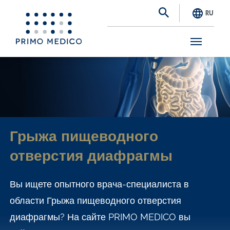
RU
S
k
i
p
t
Грыжа пищеводного
o
отверстия диафрагмы
m
a
Вы ищете опытного врача-специалиста в
i
области Грыжа пищеводного отверстия
n
диафрагмы? На сайте PRIMO MEDICO вы
c