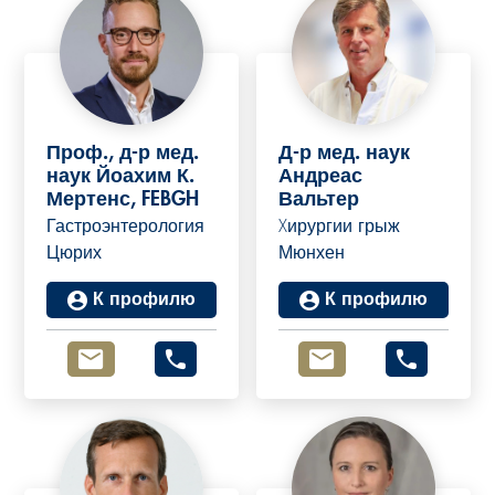
Проф., д-р мед.
Д-р мед. наук
наук Йоахим К.
Андреас
Мертенс, FEBGH
Вальтер
Гастроэнтерология
Xирургии грыж
Цюрих
Мюнхен
К профилю
К профилю