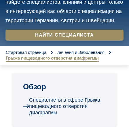
найдете специалистов, клиники и центры только
o
в интересующей вас области специализации на
n
территории Германии, Австрии и Швейцарии.
t
e
НАЙТИ СПЕЦИАЛИСТА
n
You are here:
t
Стартовая страница
лечения и Заболевания
Грыжа пищеводного отверстия диафрагмы
Обзор
Специалисты в сфере Грыжа
пищеводного отверстия
диафрагмы