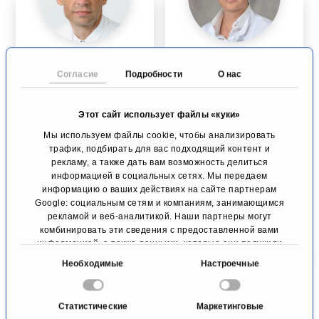
Проф.
проф., д-р мед.
университета, д-
наук Карина
Согласие
Подробности
О нас
р мед. наук
Ридигер,
Вольфрам Т.
магистр
Этот сайт использует файлы «куки»
Кнёфель
естественных
наук (M.Sc.)
Мы используем файлы cookie, чтобы анализировать
Висцеральная
трафик, подбирать для вас подходящий контент и
хирургия
Онкологическая
рекламу, а также дать вам возможность делиться
хирургия
Дюссельдорф
информацией в социальных сетях. Мы передаем
Штутгарт
информацию о ваших действиях на сайте партнерам
Google: социальным сетям и компаниям, занимающимся
К профилю
К профилю
рекламой и веб-аналитикой. Наши партнеры могут
комбинировать эти сведения с предоставленной вами
информацией, а также данными, которые они получили
при использовании вами их сервисов.
В
Необходимые
Настроечные
ы
б
Статистические
Маркетинговые
о