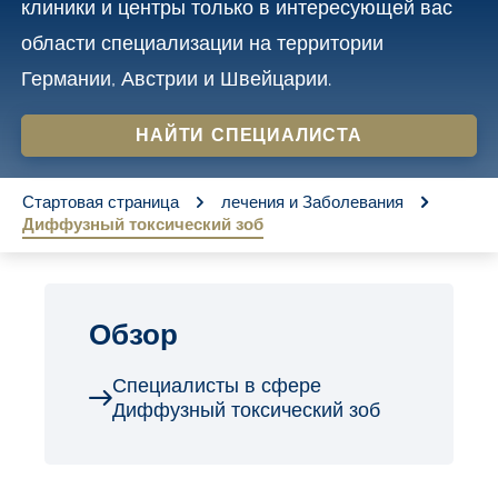
клиники и центры только в интересующей вас
o
области специализации на территории
n
Германии, Австрии и Швейцарии.
t
e
НАЙТИ СПЕЦИАЛИСТА
n
You are here:
t
Стартовая страница
лечения и Заболевания
Диффузный токсический зоб
Обзор
Специалисты в сфере
Диффузный токсический зоб