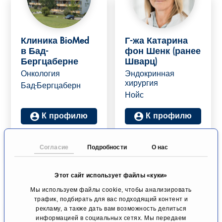
Клиника BioMed
Г-жа Катарина
в Бад-
фон Шенк (ранее
Бергцаберне
Шварц)
Онкология
Эндокринная
хирургия
Бад-Бергцаберн
Нойс
К профилю
К профилю
Согласие
Подробности
О нас
Этот сайт использует файлы «куки»
Мы используем файлы cookie, чтобы анализировать
трафик, подбирать для вас подходящий контент и
рекламу, а также дать вам возможность делиться
информацией в социальных сетях. Мы передаем