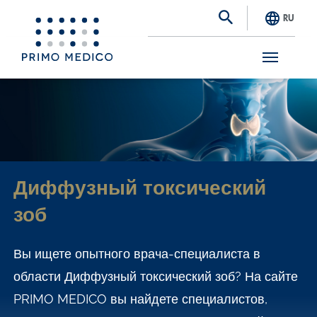
RU
S
k
i
p
t
Диффузный токсический
o
зоб
m
a
Вы ищете опытного врача-специалиста в
i
области Диффузный токсический зоб? На сайте
n
PRIMO MEDICO вы найдете специалистов,
c