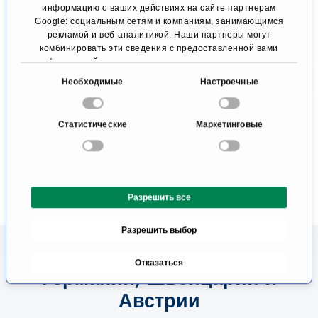
информацию о ваших действиях на сайте партнерам
Google: социальным сетям и компаниям, занимающимся
Проф. д-р мед.
рекламой и веб-аналитикой. Наши партнеры могут
наук Самер
комбинировать эти сведения с предоставленной вами
информацией, а также данными, которые они получили
Эззиддин
при использовании вами их сервисов.
В
Радиационная
Необходимые
Настроечные
медицина
ы
Хомбург
б
Статистические
Маркетинговые
о
К профилю
р
с
о
Разрешить все
г
л
Разрешить выбор
а
с
Информация о лечении в
Отказаться
и
Германии, Швейцарии и
я
Австрии