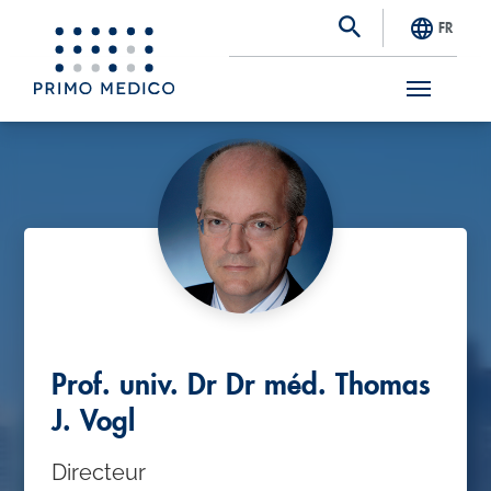
FR
S
k
i
p
t
o
m
a
Prof. univ. Dr Dr méd. Thomas
i
J. Vogl
n
Directeur
c