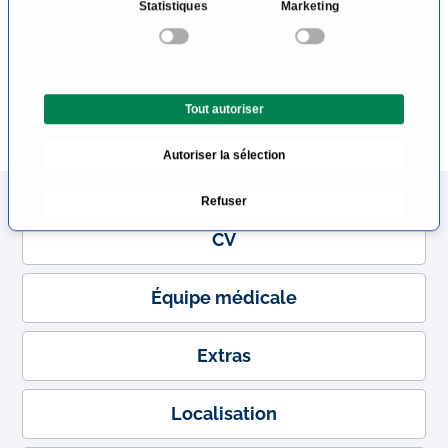
Statistiques
Marketing
e
Biopsie guidée par RM de la prostate
c
t
i
Tout autoriser
o
Plus d'informations
n
Autoriser la sélection
d
Carte
u
Refuser
c
o
CV
n
s
Équipe médicale
e
n
t
Extras
e
m
Localisation
e
n