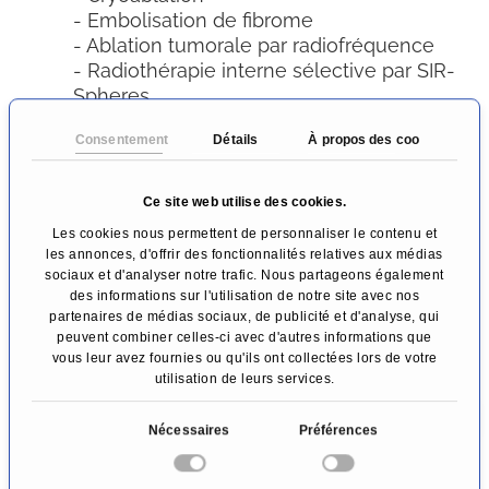
- Embolisation de fibrome
- Ablation tumorale par radiofréquence
- Radiothérapie interne sélective par SIR-
Spheres
- Transpulmonale Chimioembolisation
Consentement
Détails
À propos des cookies
transpulmonaire (TPCE)
- Chimioembolisation transartérielle
(TACE)
Ce site web utilise des cookies.
- Chimioperfusion transartérielle (TACP)
Les cookies nous permettent de personnaliser le contenu et
les annonces, d'offrir des fonctionnalités relatives aux médias
Interventions orthopédiques
sociaux et d'analyser notre trafic. Nous partageons également
- Ozonothérapie en cas de hernies
des informations sur l'utilisation de notre site avec nos
discales
partenaires de médias sociaux, de publicité et d'analyse, qui
peuvent combiner celles-ci avec d'autres informations que
- Vertébroplastie/ostéoplastie
vous leur avez fournies ou qu'ils ont collectées lors de votre
- Embolisation périarticulaire
utilisation de leurs services.
transartérielle (TAPE)
S
Nécessaires
Préférences
Interventions thérapeutiques vasculaires
é
- angioplastie assistée par laser Excimer
l