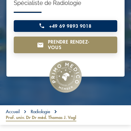
Spécialiste de Radiologie
o
n
t
+49 69 9893 9018
e
n
PRENDRE RENDEZ-
VOUS
t
You are here:
Accueil
Radiologie
Prof. univ. Dr Dr méd. Thomas J. Vogl