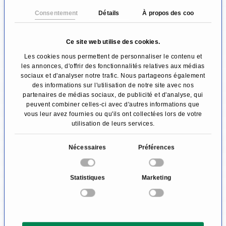
embryonnaire à partir de laquelle un enfant
Consentement
Détails
À propos des cookies
pourrait se développer, mais une tumeur
trophoblastique.
Ce site web utilise des cookies.
Dans le cas des tumeurs trophoblastiques
Les cookies nous permettent de personnaliser le contenu et
les annonces, d'offrir des fonctionnalités relatives aux médias
malignes, telles que les mères-moles
sociaux et d'analyser notre trafic. Nous partageons également
des informations sur l'utilisation de notre site avec nos
invasives ou les carcinomes chorioniques, les
partenaires de médias sociaux, de publicité et d'analyse, qui
cellules se développent indépendamment de
peuvent combiner celles-ci avec d'autres informations que
vous leur avez fournies ou qu'ils ont collectées lors de votre
tout signal externe et envahissent d’autres
utilisation de leurs services.
tissus. Si elles parviennent à se connecter à
S
Nécessaires
Préférences
des vaisseaux sanguins ou lymphatiques, elles
é
peuvent se propager via ces derniers vers
l
Statistiques
Marketing
e
d’autres tissus et y former des métastases.
c
t
Souvent, les mécanismes précis à l'origine
i