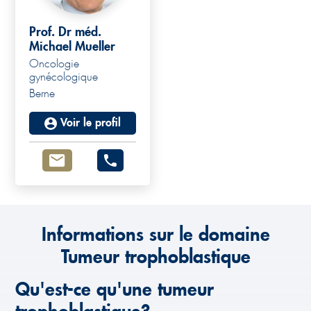
Prof. Dr méd.
Michael Mueller
Oncologie
Prof. Dr. med.
gynécologique
Berne
Michael Mueller
Voir le profil
Informations sur le domaine
Tumeur trophoblastique
Qu'est-ce qu'une tumeur