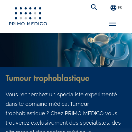
FR
S
k
i
p
t
Tumeur trophoblastique
o
m
Vous recherchez un spécialiste expérimenté
a
dans le domaine médical Tumeur
i
trophoblastique ? Chez PRIMO MEDICO vous
n
trouverez exclusivement des spécialistes, des
c