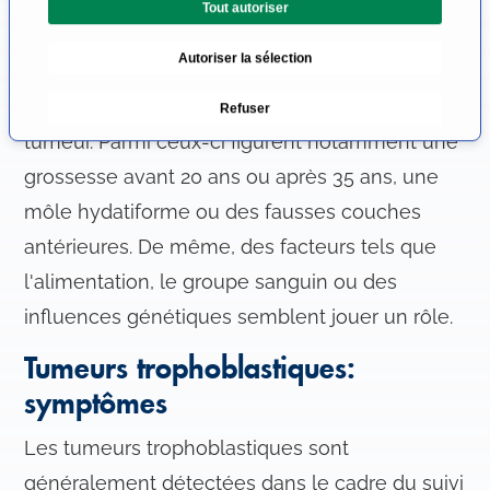
d'une tumeur trophoblastique ne peuvent
Tout autoriser
o
certes pas être identifiés, mais il existe
n
Autoriser la sélection
d
néanmoins certains facteurs de risque dont la
u
présence favorise l'apparition d'une telle
Refuser
c
tumeur. Parmi ceux-ci figurent notamment une
o
n
grossesse avant 20 ans ou après 35 ans, une
s
môle hydatiforme ou des fausses couches
e
antérieures. De même, des facteurs tels que
n
t
l'alimentation, le groupe sanguin ou des
e
influences génétiques semblent jouer un rôle.
m
e
Tumeurs trophoblastiques:
n
symptômes
t
Les tumeurs trophoblastiques sont
généralement détectées dans le cadre du suivi