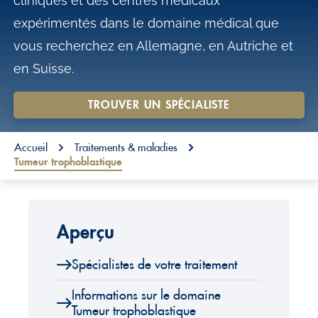
cliniques et des centres médicaux
o
expérimentés dans le domaine médical que
n
vous recherchez en Allemagne, en Autriche et
t
en Suisse.
e
n
TROUVER UN SPÉCIALISTE
t
You are here:
Accueil
Traitements & maladies
Tumeur trophoblastique
Aperçu
Spécialistes de votre traitement
Informations sur le domaine
Tumeur trophoblastique