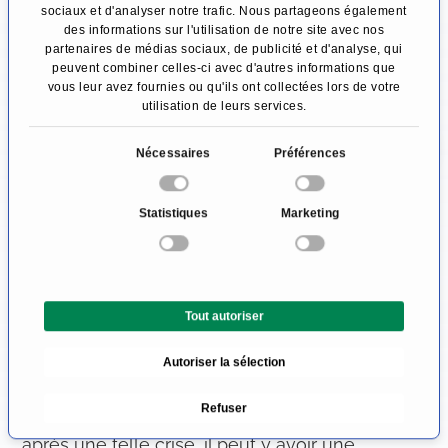
sensation d'angoisse chez les personnes
sociaux et d'analyser notre trafic. Nous partageons également
des informations sur l'utilisation de notre site avec nos
concernées.
partenaires de médias sociaux, de publicité et d'analyse, qui
peuvent combiner celles-ci avec d'autres informations que
vous leur avez fournies ou qu'ils ont collectées lors de votre
La gravité des symptômes peut varier
utilisation de leurs services.
considérablement. Chez les patients par
S
Nécessaires
Préférences
ailleurs en bonne santé, les palpitations
é
cardiaques ne s'accompagnent généralement
l
Statistiques
Marketing
d'aucun autre symptôme. Cependant, en cas
e
c
de maladies préexistantes telles qu'une
t
insuffisance cardiaque ou une maladie
i
coronarienne (MC), une forte chute de la
Tout autoriser
o
n
pression artérielle accompagnée d'une
Autoriser la sélection
d
oppression thoracique (angine de poitrine) et
u
Refuser
de vertiges peut survenir. De plus, pendant ou
c
o
après une telle crise, il peut y avoir une