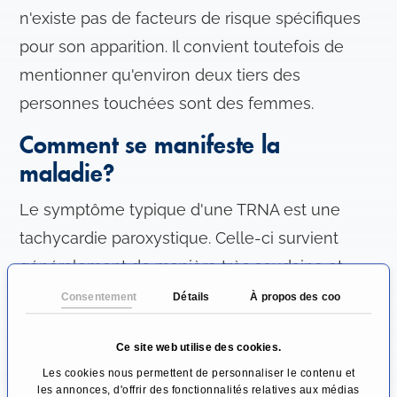
n'existe pas de facteurs de risque spécifiques
pour son apparition. Il convient toutefois de
mentionner qu'environ deux tiers des
personnes touchées sont des femmes.
Comment se manifeste la
maladie?
Le symptôme typique d'une TRNA est une
tachycardie paroxystique. Celle-ci survient
généralement de manière très soudaine et
peut s'accompagner de vertiges ou, dans
Consentement
Détails
À propos des cookies
certains cas, d'une perte de conscience
Ce site web utilise des cookies.
momentanée (syncope). De plus, la
Les cookies nous permettent de personnaliser le contenu et
tachycardie peut également provoquer une
les annonces, d'offrir des fonctionnalités relatives aux médias