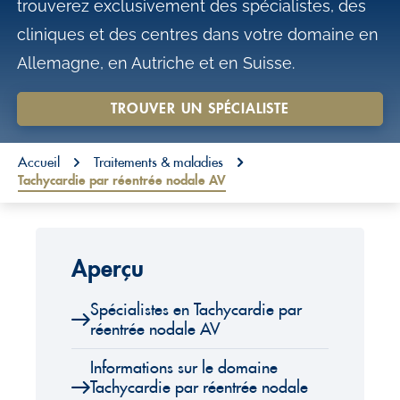
trouverez exclusivement des spécialistes, des
o
cliniques et des centres dans votre domaine en
n
Allemagne, en Autriche et en Suisse.
t
e
TROUVER UN SPÉCIALISTE
n
You are here:
t
Accueil
Traitements & maladies
Tachycardie par réentrée nodale AV
Aperçu
Spécialistes en Tachycardie par
réentrée nodale AV
Informations sur le domaine
Tachycardie par réentrée nodale