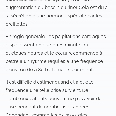
n
augmentation du besoin d'uriner. Cela est dû à
s
la sécrétion d'une hormone spéciale par les
e
n
oreillettes.
t
e
En règle générale, les palpitations cardiaques
m
disparaissent en quelques minutes ou
e
quelques heures et le cœur recommence à
n
t
battre à un rythme régulier, à une fréquence
d'environ 60 à 80 battements par minute.
Il est difficile d'estimer quand et à quelle
fréquence une telle crise survient. De
nombreux patients peuvent ne pas avoir de
crise pendant de nombreuses années.
Cependant, comme les extrasystoles