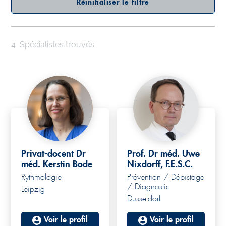
Réinitialiser le filtre
4
Spécialistes trouvés
Privat-docent Dr
Prof. Dr méd. Uwe
méd. Kerstin Bode
Nixdorff, F.E.S.C.
Rythmologie
Prévention / Dépistage
/ Diagnostic
Leipzig
Dusseldorf
Voir le profil
Voir le profil