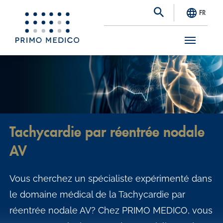
FR
S
k
i
p
t
Tachycardie par réentrée nodale
o
AV
m
a
Vous cherchez un spécialiste expérimenté dans
i
le domaine médical de la Tachycardie par
n
réentrée nodale AV? Chez PRIMO MEDICO, vous
c