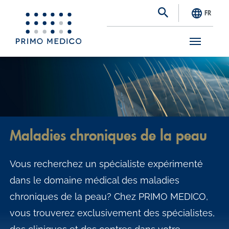
FR
S
k
i
p
t
Maladies chroniques de la peau
o
m
Vous recherchez un spécialiste expérimenté
a
dans le domaine médical des maladies
i
chroniques de la peau? Chez PRIMO MEDICO,
n
vous trouverez exclusivement des spécialistes,
c