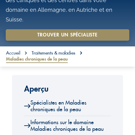
des cliniques et des centres dans votre
o
domaine en Allemagne, en Autriche et en
n
Suisse.
t
e
TROUVER UN SPÉCIALISTE
n
You are here:
t
Accueil
Traitements & maladies
Maladies chroniques de la peau
Aperçu
Spécialistes en Maladies
chroniques de la peau
Informations sur le domaine
Maladies chroniques de la peau