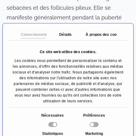
sébacées et des follicules pileux. Elle se
manifeste généralement pendant la puberté
sous la forme de "points noirs" (comédons) ou
Consentement
Détails
À propos des cookies
de pustules. L'acné se trouve principalement là
où les glandes sébacées sont particulièrement
Ce site web utilise des cookies.
nombreuses, c'est-à-dire sur le front, les joues
Les cookies nous permettent de personnaliser le contenu et
ou le menton. Une apparition en dehors du
les annonces, d'offrir des fonctionnalités relatives aux médias
sociaux et d'analyser notre trafic. Nous partageons également
visage est également possible.
des informations sur l'utilisation de notre site avec nos
partenaires de médias sociaux, de publicité et d'analyse, qui
Quelles sont les causes des
peuvent combiner celles-ci avec d'autres informations que
vous leur avez fournies ou qu'ils ont collectées lors de votre
maladies cutanées chroniques?
utilisation de leurs services.
Les causes des maladies cutanées chroniques
S
Nécessaires
Préférences
peuvent être très diverses, dans la plupart des
é
l
cas, c'est l'interaction de différents facteurs qui
Statistiques
Marketing