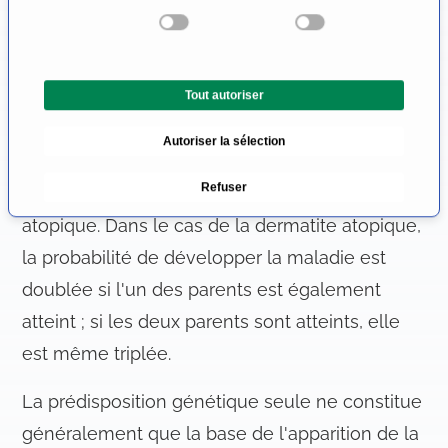
e
conduit à l'apparition de la maladie.
c
t
Dans de nombreuses maladies de la peau, les
i
composantes génétiques jouent un rôle décisif
Tout autoriser
o
n
et le tableau clinique est plus fréquent dans
Autoriser la sélection
d
les familles. On peut citer par exemple le
u
Refuser
mélanome malin, le psoriasis ou la dermatite
c
o
atopique. Dans le cas de la dermatite atopique,
n
la probabilité de développer la maladie est
s
doublée si l'un des parents est également
e
n
atteint ; si les deux parents sont atteints, elle
t
est même triplée.
e
m
La prédisposition génétique seule ne constitue
e
généralement que la base de l'apparition de la
n