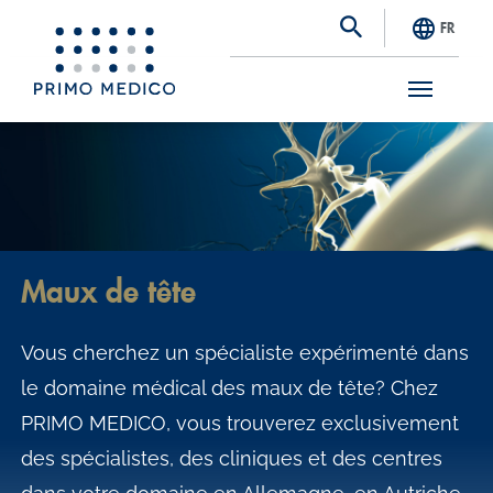
FR
S
k
i
p
t
Maux de tête
o
m
Vous cherchez un spécialiste expérimenté dans
a
le domaine médical des maux de tête? Chez
i
PRIMO MEDICO, vous trouverez exclusivement
n
des spécialistes, des cliniques et des centres
c