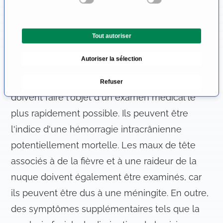
même. Il existe toutefois quelques signes
c
t
d'une cause potentiellement dangereuse des
i
maux de tête, qui nécessitent un examen
Tout autoriser
o
médical. Des maux de tête soudains et
n
Autoriser la sélection
d
extrêmement violents, qui ne se sont jamais
u
manifestés sous cette forme auparavant,
Refuser
c
doivent faire l'objet d'un examen médical le
o
n
plus rapidement possible. Ils peuvent être
s
l'indice d'une hémorragie intracrânienne
e
potentiellement mortelle. Les maux de tête
n
t
associés à de la fièvre et à une raideur de la
e
nuque doivent également être examinés, car
m
ils peuvent être dus à une méningite. En outre,
e
n
des symptômes supplémentaires tels que la
t