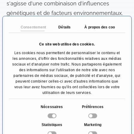
s'agisse d'une combinaison d'influences
génétiques et de facteurs environnementaux.
L'origine exacte de la forme de céphalée la
Consentement
Détails
À propos des cookies
plus fréquente, les céphalées de tension, n'est
pas encore connue non plus. En outre, certains
Ce site web utilise des cookies.
médicaments et autres substances (ou leur
Les cookies nous permettent de personnaliser le contenu et
les annonces, d'offrir des fonctionnalités relatives aux médias
sevrage), comme l'alcool ou la nicotine,
sociaux et d'analyser notre trafic. Nous partageons également
peuvent provoquer des maux de tête.
des informations sur l'utilisation de notre site avec nos
partenaires de médias sociaux, de publicité et d'analyse, qui
peuvent combiner celles-ci avec d'autres informations que
Pour quels maux de tête faut-il
vous leur avez fournies ou qu'ils ont collectées lors de votre
consulter un médecin?
utilisation de leurs services.
Tous les maux de tête ne sont pas dangereux.
S
Nécessaires
Préférences
é
Dans la plupart des cas, il s'agit d'une céphalée
l
de tension inoffensive qui se résout d'elle-
Statistiques
Marketing
e