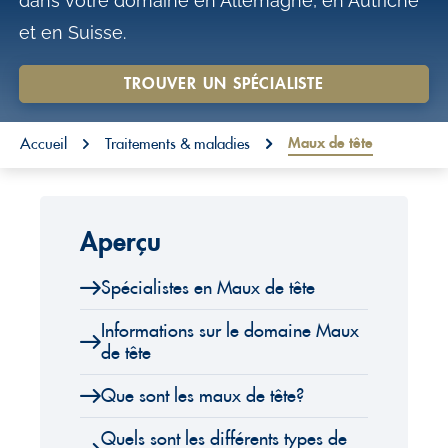
dans votre domaine en Allemagne, en Autriche
o
et en Suisse.
n
t
TROUVER UN SPÉCIALISTE
e
You are here:
n
Maux de tête
Accueil
Traitements & maladies
t
Aperçu
Spécialistes en Maux de tête
Informations sur le domaine Maux
de tête
Que sont les maux de tête?
Quels sont les différents types de