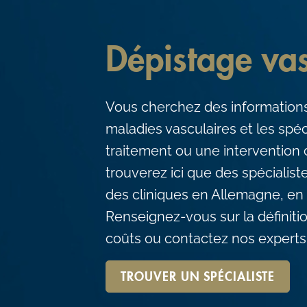
c
o
Dépistage vas
n
t
e
Vous cherchez des informations
n
maladies vasculaires et les spéc
t
traitement ou une intervention 
trouverez ici que des spécialis
des cliniques en Allemagne, en 
Renseignez-vous sur la définiti
coûts ou contactez nos experts
TROUVER UN SPÉCIALISTE