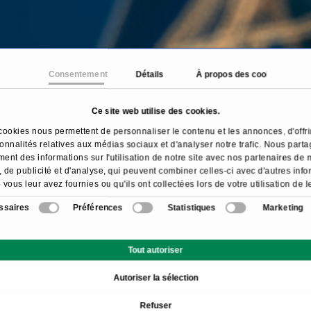
Consentement
Détails
À propos des cookies
Ce site web utilise des cookies.
Accueil
Traitements & maladies
Dépistage vasculair
cookies nous permettent de personnaliser le contenu et les annonces, d'offri
ionnalités relatives aux médias sociaux et d'analyser notre trafic. Nous part
ent des informations sur l'utilisation de notre site avec nos partenaires de
 de publicité et d'analyse, qui peuvent combiner celles-ci avec d'autres inf
 vous leur avez fournies ou qu'ils ont collectées lors de votre utilisation de l
services.
ssaires
Préférences
Statistiques
Marketing
Aperçu
Informations sur le doma
Tout autoriser
Autoriser la sélection
Quels sont les examens p
Refuser
Quand un contrôle vascula