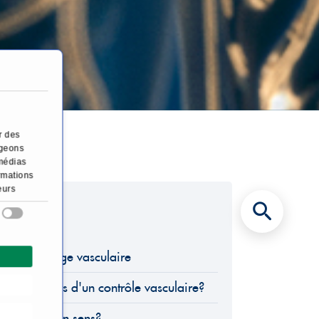
e
r des
ageons
 médias
ormations
eurs
ine Dépistage vasculaire
ratiqués lors d'un contrôle vasculaire?
ire a-t-il un sens?