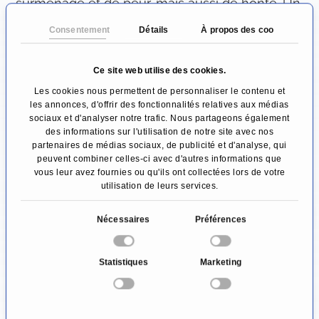
surmenage et de peur, mais aussi de honte. Un
éloignement de l'environnement et des autres
Consentement
Détails
À propos des cookies
personnes peut en être une conséquence.
Ce site web utilise des cookies.
Diagnostic de la démence
Les cookies nous permettent de personnaliser le contenu et
les annonces, d'offrir des fonctionnalités relatives aux médias
Le diagnostic de la démence n'est pas facile,
sociaux et d'analyser notre trafic. Nous partageons également
des informations sur l'utilisation de notre site avec nos
car il faut faire la différence entre une
partenaires de médias sociaux, de publicité et d'analyse, qui
performance cérébrale correspondant à l'âge
peuvent combiner celles-ci avec d'autres informations que
vous leur avez fournies ou qu'ils ont collectées lors de votre
et une performance pathologique. Le début
utilisation de leurs services.
insidieux cache également des signes. Un
S
Nécessaires
Préférences
entretien approfondi de la personne
é
concernée et de ses proches avec le médecin
l
Statistiques
Marketing
e
qui l'a suivie plus longtemps peut donner une
c
première impression. Une enquête sur les
t
causes possibles d'une démence secondaire