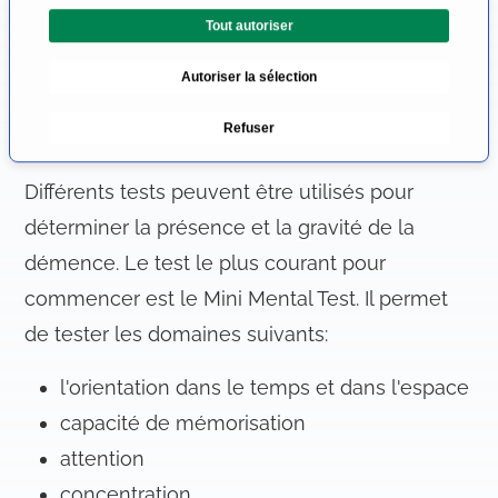
i
Tout autoriser
o
devrait être entreprise. Il s'agit notamment d'un
n
examen de laboratoire du sang et d'une
Autoriser la sélection
d
radiographie du cerveau, par exemple
par
u
Refuser
c
scanner
.
o
n
Différents tests peuvent être utilisés pour
s
déterminer la présence et la gravité de la
e
démence. Le test le plus courant pour
n
t
commencer est le Mini Mental Test. Il permet
e
de tester les domaines suivants:
m
e
l'orientation dans le temps et dans l'espace
n
capacité de mémorisation
t
attention
concentration