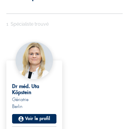
1
Spécialiste trouvé
Dr méd. Uta
Köpstein
Gériatrie
Berlin
Voir le profil