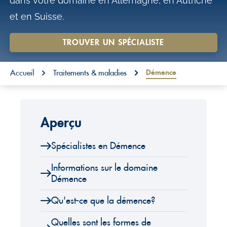
dans votre domaine en Allemagne, en Autriche
o
et en Suisse.
n
t
TROUVER UN SPÉCIALISTE
e
You are here:
n
Démence
Accueil
Traitements & maladies
t
Aperçu
Spécialistes en Démence
Informations sur le domaine
Démence
Qu'est-ce que la démence?
Quelles sont les formes de