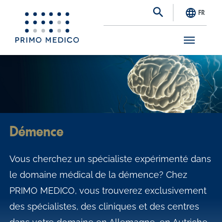
FR
S
k
i
p
t
Démence
o
m
Vous cherchez un spécialiste expérimenté dans
a
le domaine médical de la démence? Chez
i
PRIMO MEDICO, vous trouverez exclusivement
n
des spécialistes, des cliniques et des centres
c