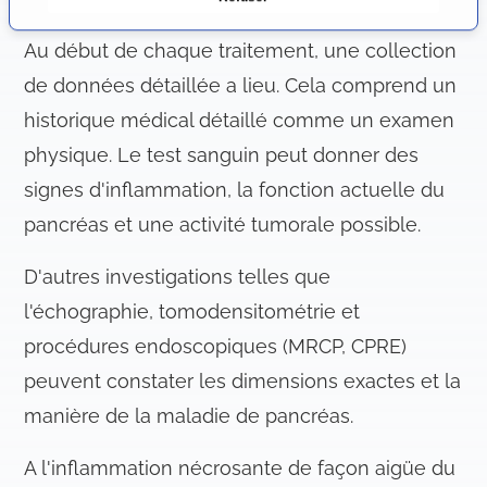
c
o
Au début de chaque traitement, une collection
n
s
de données détaillée a lieu. Cela comprend un
e
historique médical détaillé comme un examen
n
physique. Le test sanguin peut donner des
t
e
signes d'inflammation, la fonction actuelle du
m
pancréas et une activité tumorale possible.
e
n
D'autres investigations telles que
t
l'échographie, tomodensitométrie et
procédures endoscopiques (MRCP, CPRE)
peuvent constater les dimensions exactes et la
manière de la maladie de pancréas.
A l'inflammation nécrosante de façon aigüe du