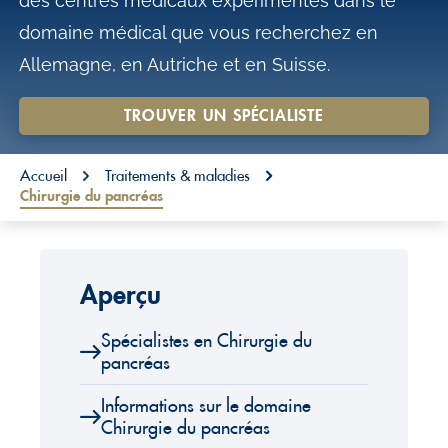
des centres médicaux expérimentés dans le
o
domaine médical que vous recherchez en
n
Allemagne, en Autriche et en Suisse.
t
e
TROUVER UN SPÉCIALISTE
n
You are here:
t
Accueil
Traitements & maladies
Chirurgie du pancréas
Aperçu
Spécialistes en Chirurgie du
pancréas
Informations sur le domaine
Chirurgie du pancréas