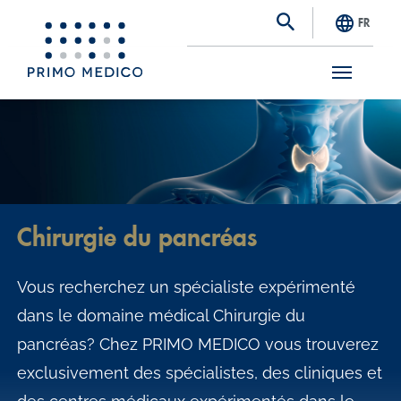
FR
S
k
i
p
t
Chirurgie du pancréas
o
m
Vous recherchez un spécialiste expérimenté
a
dans le domaine médical Chirurgie du
i
pancréas? Chez PRIMO MEDICO vous trouverez
n
exclusivement des spécialistes, des cliniques et
c