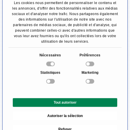
Les cookies nous permettent de personnaliser le contenu et
pancréatite chronique) doivent être éliminés
les annonces, d'offrir des fonctionnalités relatives aux médias
sociaux et d'analyser notre trafic. Nous partageons également
uniquement en cas de plaintes et d'une
des informations sur l'utilisation de notre site avec nos
partenaires de médias sociaux, de publicité et d'analyse, qui
certaine taille.
peuvent combiner celles-ci avec d'autres informations que
vous leur avez fournies ou qu'ils ont collectées lors de votre
Les modifications malignes dans l'esprit du
utilisation de leurs services.
cancer de pancréas devaient être enlevées par
S
Nécessaires
Préférences
voie opératoire, si possible, dans la première
é
l
étape de traitement par la chirurgie du
Statistiques
Marketing
e
pancréas. Donc, c'est possible seulement dans
c
20% des cas, si la tumeur n'est pas trop grande
t
i
et le tissu résiduel suffisamment sain peut être
Tout autoriser
o
reçu.
n
Autoriser la sélection
d
<h2>Comment se déroule la chirurgie du
u
pancréas ? </h2>
Refuser