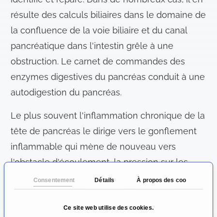
résulte des calculs biliaires dans le domaine de
la confluence de la voie biliaire et du canal
pancréatique dans l'intestin grêle à une
obstruction. Le carnet de commandes des
enzymes digestives du pancréas conduit à une
autodigestion du pancréas.
Le plus souvent l'inflammation chronique de la
tête de pancréas le dirige vers le gonflement
inflammable qui mène de nouveau vers
l'obstacle d'écoulement, la pression sur les
alentours et de très fortes douleurs.
Consentement
Détails
À propos des cookies
Les Pseudo kystes (zone remplie de liquide
Ce site web utilise des cookies.
dans le pancréas en particulier dans la