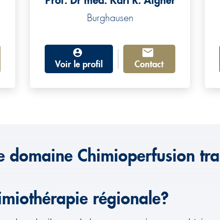
Prof. Dr méd. Karl R. Aigner
Burghausen
Voir le profil
Contact
le domaine Chimioperfusion tran
imiothérapie régionale?