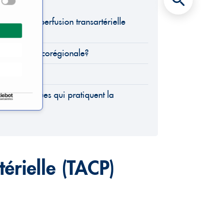
ine Chimioperfusion transartérielle
othérapie locorégionale?
ires
t les cliniques qui pratiquent la
e?
érielle (TACP)