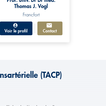
Prof. univ. Dr Dr méd.
Thomas J. Vogl
Francfort
Voir le profil
Contact
sartérielle (TACP)