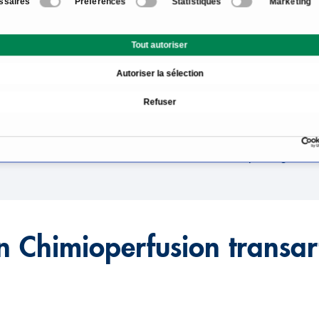
ssaires
Préférences
Statistiques
Marketing
rtérielle (TACP)
Informations sur le doma
Tout autoriser
(TACP)
Autoriser la sélection
onale?
À qui s'adresse la chimi
Refuser
Risques et effets seconda
corégionale?
Quels sont les médecins e
chimiothérapie régional
en Chimioperfusion transart