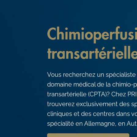
c
o
n
Chimioperfus
t
e
transartériell
n
t
Vous recherchez un spécialiste
domaine médical de la chimio-p
transartérielle (CPTA)? Chez 
trouverez exclusivement des sp
cliniques et des centres dans 
spécialité en Allemagne, en Aut