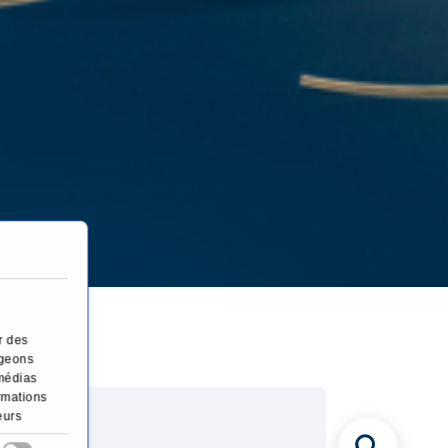
lle (TACP)
r des
ageons
 médias
ormations
eurs