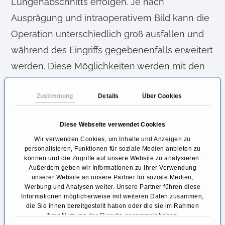
Lungenabschnitts erfolgen. Je nach
Ausprägung und intraoperativem Bild kann die
Operation unterschiedlich groß ausfallen und
während des Eingriffs gegebenenfalls erweitert
werden. Diese Möglichkeiten werden mit den
betroffenen Patienten vorab ausführlich
Zustimmung
Details
Über Cookies
besprochen.
Operiert werden kann sowohl minimalinvasiv
Diese Webseite verwendet Cookies
als auch offenchirurgisch. Die Betroffenen
Wir verwenden Cookies, um Inhalte und Anzeigen zu
personalisieren, Funktionen für soziale Medien anbieten zu
finden sowohl während der Behandlung als
können und die Zugriffe auf unsere Website zu analysieren.
Außerdem geben wir Informationen zu Ihrer Verwendung
auch zur engmaschigen Vor- und
unserer Website an unsere Partner für soziale Medien,
Nachbehandlung jederzeit die Möglichkeit
Werbung und Analysen weiter. Unsere Partner führen diese
Informationen möglicherweise mit weiteren Daten zusammen,
Fragen zu stellen. Ein enger Austausch
die Sie ihnen bereitgestellt haben oder die sie im Rahmen
Ihrer Nutzung der Dienste gesammelt haben.
zwischen Patienten, Pflege und