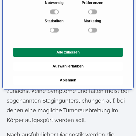
E
Notwendig
Präferenzen
behandelndem Ärzteteam steht in der Klinik an
i
erster Stelle.
n
Statistiken
Marketing
w
Multidisziplinäres
i
Behandlungskonzept bei
l
l
Lungenmetastasen
Alle zulassen
i
g
Primärtumore anderer Organe führen häufig zu
Auswahl erlauben
u
Tumorabsiedlungen in der Lunge. Diese
n
Lungenmetastasen zeigen in der Regel
Ablehnen
g
s
zunächst keine Symptome und fallen meist bei
a
sogenannten Staginguntersuchungen auf, bei
u
denen eine mögliche Tumorausbreitung im
s
w
Körper aufgespürt werden soll.
a
h
Nach ausführlicher Diagnostik werden die