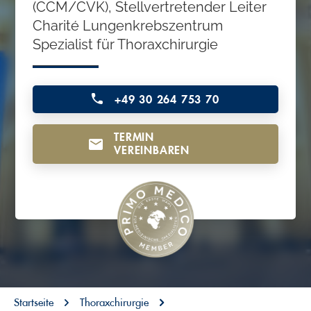
(CCM/CVK), Stellvertretender Leiter
o
Charité Lungenkrebszentrum
n
Spezialist für Thoraxchirurgie
t
e
n
+49 30 264 753 70
t
TERMIN
VEREINBAREN
You are here:
Startseite
Thoraxchirurgie