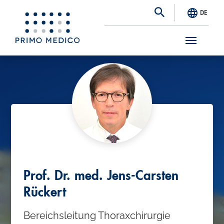
DE
S
k
i
p
t
o
m
a
Prof. Dr. med. Jens-Carsten
i
Rückert
n
Bereichsleitung Thoraxchirurgie
c