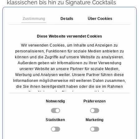
klassischen bis hin zu Signature Cocktails
erfüllen die Profis an der Bar jeden Wunsch.
Zustimmung
Details
Über Cookies
Diese Webseite verwendet Cookies
Wir verwenden Cookies, um Inhalte und Anzeigen zu
personalisieren, Funktionen für soziale Medien anbieten zu
können und die Zugriffe auf unsere Website zu analysieren.
Außerdem geben wir Informationen zu Ihrer Verwendung
unserer Website an unsere Partner für soziale Medien,
Werbung und Analysen weiter. Unsere Partner führen diese
Informationen möglicherweise mit weiteren Daten zusammen,
die Sie ihnen bereitgestellt haben oder die sie im Rahmen
Ihrer Nutzung der Dienste gesammelt haben.
E
Notwendig
Präferenzen
i
Ein Refugium der besonderen Art ist Kempinski
n
Statistiken
Marketing
The Spa in der 6. Etage. Mit einzigartigem Blick
w
i
über die Dächer Münchens findet man hier
l