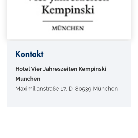
o
n
t
e
n
Kontakt
t
Hotel Vier Jahreszeiten Kempinski
München
Maximilianstraße 17, D-80539 München