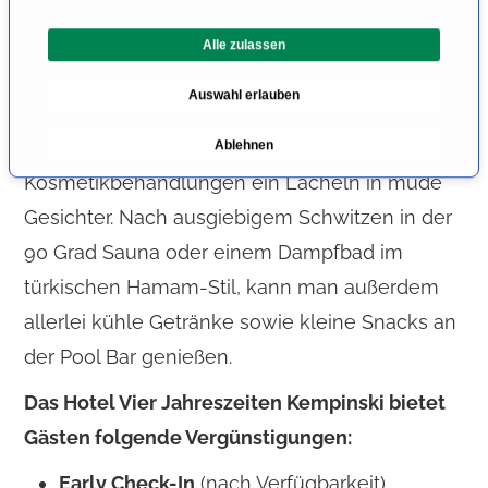
Entspannung, egal zu welcher Tageszeit. Auf
l
Wunsch verwöhnt das professionelle und
Alle zulassen
i
g
freundliche Personal den Gast mit
Auswahl erlauben
u
wohltuenden Massagen von Kopf bis Fuß oder
n
zaubert mit innovativen
Ablehnen
g
s
Kosmetikbehandlungen ein Lächeln in müde
a
Gesichter. Nach ausgiebigem Schwitzen in der
u
90 Grad Sauna oder einem Dampfbad im
s
w
türkischen Hamam-Stil, kann man außerdem
a
allerlei kühle Getränke sowie kleine Snacks an
h
der Pool Bar genießen.
l
Das Hotel Vier Jahreszeiten Kempinski bietet
Gästen folgende Vergünstigungen:
Early Check-In
(nach Verfügbarkeit)