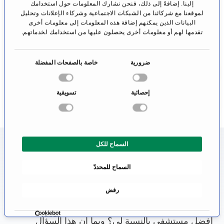
إلينا. إضافةً إلى ذلك، فنحن نشارك المعلومات حول استخدامك
البروفسور الدكتور
الأستاذ الجامعي
لموقعنا مع شركائنا من الشبكات الاجتماعية وشركاء الإعلانات وتحليل
يوهانيس ت.
الدكتور الطبيب
البيانات الذين يمكنهم إضافة هذه المعلومات إلى معلومات أخرى
هيفرهاغن
توماس ي. فوجل
تقدمها لهم أو معلومات أخرى يحصلون عليها من استخدامك لخدماتهم.
برن
فرانكفورت
الانتقال إلى
الانتقال إلى
ا
ضرورية
خاصة بالصفحات المفضلة
الملف الشخصي
الملف الشخصي
خ
ت
إحصائية
تسويقية
ي
ا
ر
ا
السماح للكل
ل
معلومات عن تخصص تنظير القولون
م
الافتراضي
السماح للمحددّ
و
ا
من يحتاج طبيب، سيرغب في الحصول على أفضل
رفض
ف
رعاية طبية. ولذلك، فإن المريض يسأل نفسه: أين أجد
ق
ة
أفضل مستشفى بالنسبة لي؟ وبما أن هذا السؤال