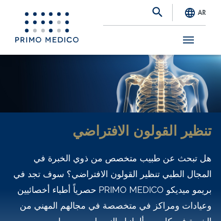
AR
S
k
i
p
t
تنظير القولون الافتراضي
o
m
هل تبحث عن طبيب متخصص من ذوي الخبرة في
a
المجال الطبي تنظير القولون الافتراضي؟ سوف تجد في
i
بريمو ميديكو PRIMO MEDICO حصرياً أطباء أخصائيين
n
وعيادات ومراكز في متخصصة في مجالهم المهني من
c