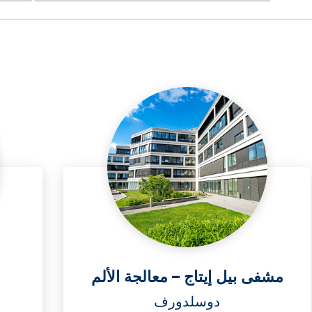
مشفى بيل إيتاج – معالجة الألم
دوسلدورف