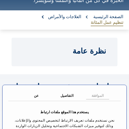
الخبرة في كل من ألمانيا والنمسا وسويسرا.
o
n
re:
الصفحة الرئيسية
العلاجات والأمراض
تنظيم عمل المثانة
t
e
n
نظرة عامة
t
معلومات عن تخصص تنظيم عمل
المثانة
الموافقة
التفاصيل
عن
من يحتاج طبيب، سيرغب في الحصول على أفضل
يستخدم هذا الموقع ملفات ارتباط
رعاية طبية. ولذلك، فإن المريض يسأل نفسه: أين أجد
نحن نستخدم ملفات تعريف الارتباط لتخصيص المحتوى والإعلانات،
وذلك لتوفير ميزات الشبكات الاجتماعية وتحليل الزيارات الواردة
أفضل مستشفى بالنسبة لي؟ وبما أن هذا السؤال