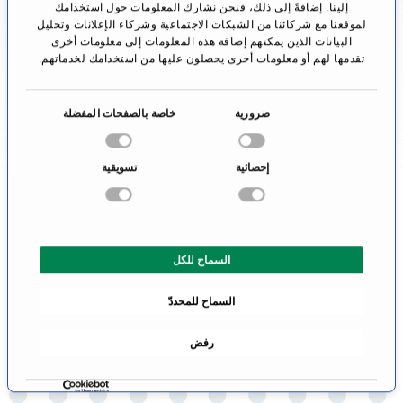
إلينا. إضافةً إلى ذلك، فنحن نشارك المعلومات حول استخدامك
لايمكن الإجابة عليه بموضوعية، كما أن الطبيب اللامع لن
لموقعنا مع شركائنا من الشبكات الاجتماعية وشركاء الإعلانات وتحليل
البيانات الذين يمكنهم إضافة هذه المعلومات إلى معلومات أخرى
يدعي أبداً أنه أفضل طبيب، لذلك فإنه من الأجدى للمرء
تقدمها لهم أو معلومات أخرى يحصلون عليها من استخدامك لخدماتهم.
أن يعتمد فقط على خبرة الطبيب.
ا
ضرورية
خاصة بالصفحات المفضلة
سوف نساعدك في العثور على طبيب خبير لمعالجة
خ
مرضك. إن جميع الأطباء والعيادات المدرجة من قبلنا قد
ت
إحصائية
تسويقية
ي
تم فحصها بدقة من ناحية تخصصها الطبي المتميز في
ا
مجال تنظيم عمل المثانة وهم على أحر الإنتظار من
ر
أجل تلقي استفسارك
ا
السماح للكل
ل
م
السماح للمحددّ
و
ا
رفض
ف
ق
ة