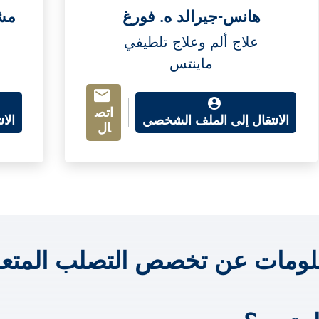
هانس-جيرالد ه. فورغ
مشف
علاج ألم وعلاج تلطيفي
ماينتس
اتص
الانتقال إلى الملف الشخصي
الا
ال
لومات عن تخصص التصلب المتعد