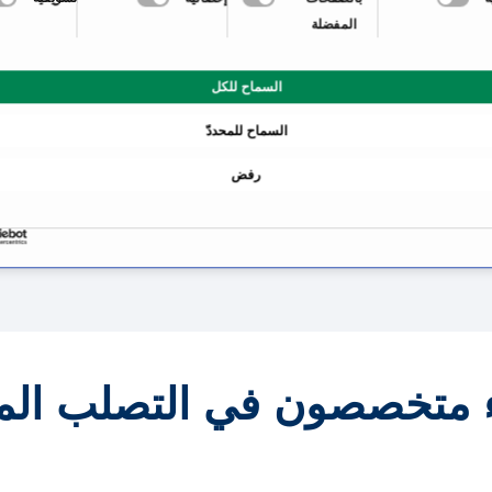
المفضلة
معلومات عن تخصص التصل
السماح للكل
ماذا يفعل مرض التصلب ال
السماح للمحددّ
؟
التشخيص: اختبار التصلب ا
رفض
علاج التصلب المتعدد
أي الأطباء الأخصائ
ء متخصصون في التصلب المت