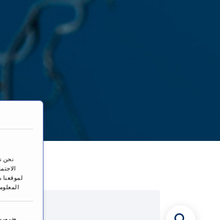
ال
نحن ن
الاجتم
لموقعنا م
المعلوم
ا
خ
ضرورية