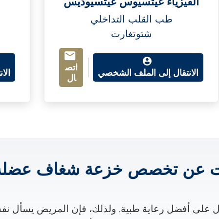
الفيزياء غيتسيوس غيتسيوديس
طب القلب التداخلي
شتوتغارت
اتص
الانتقال إلى الملف الشخصي
الا
ال
ت عن تخصص خزعة شغاف عضلة 
على أفضل رعاية طبية. ولذلك، فإن المريض يسأل نف