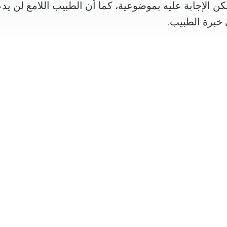
كن الإجابة عليه بموضوعية، كما أن الطبيب اللامع لن يد
خبرة الطبيب.
ر لمعالجة مرضك. إن جميع الأطباء والعيادات المدرج
جال خزعة شغاف عضلة القلب وهم على أحر الإنتظار من