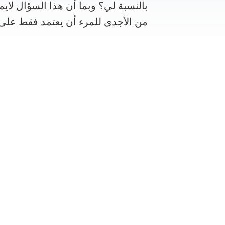
بالنسبة لي؟ وبما أن هذا السؤال لايم
من الأجدى للمرء أن يعتمد فقط على 
سوف نساعدك في العثور على طبيب خبي
ناحية تخصصها الطبي المتميز في م