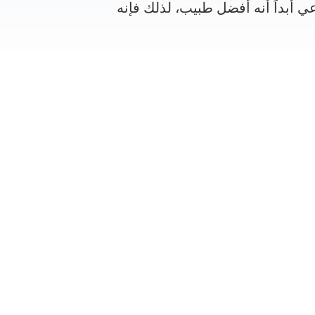
عي أبداً أنه أفضل طبيب، لذلك فإنه
ة من قبلنا قد تم فحصها بدقة من
 أجل تلقي استفسارك