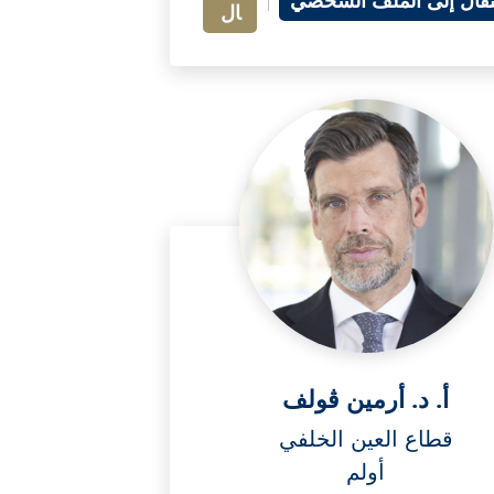
نتقال إلى الملف الشخصي
ال
أ. د. أرمين ڤولف
قطاع العين الخلفي
أولم