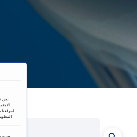
ا
نحن ن
الاجتم
لموقعنا م
المعلوم
ا
خ
ضرورية