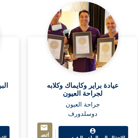
عيادة براير وكايماك وكلابه
الب
لجراحة العيون
جراحة العيون
دوسلدورف
اتص