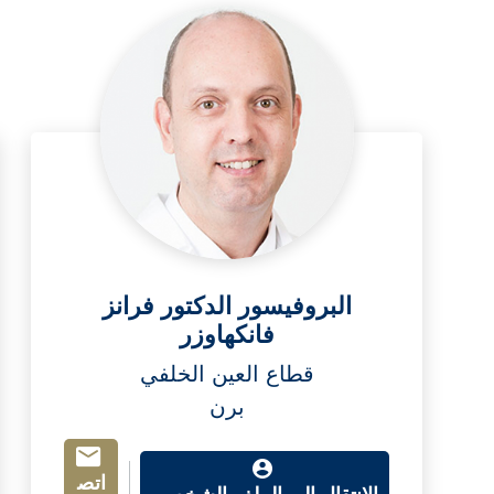
البروفيسور الدكتور فرانز
فانكهاوزر
قطاع العين الخلفي
برن
اتص