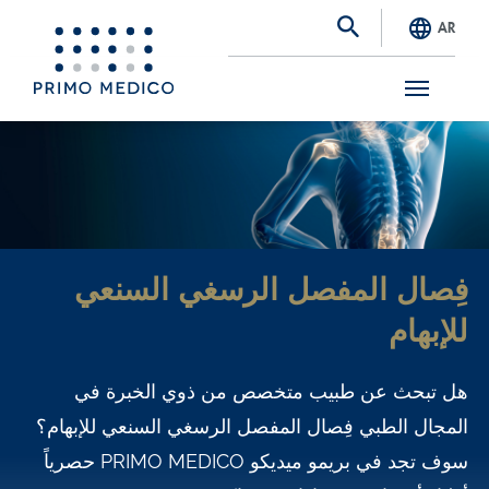
AR
S
k
i
p
t
فِصال المفصل الرسغي السنعي
o
للإبهام
m
a
هل تبحث عن طبيب متخصص من ذوي الخبرة في
i
المجال الطبي فِصال المفصل الرسغي السنعي للإبهام؟
n
سوف تجد في بريمو ميديكو PRIMO MEDICO حصرياً
c