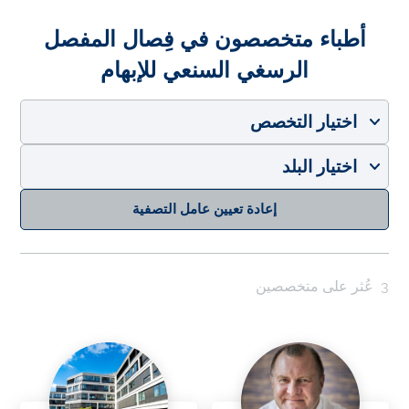
أطباء متخصصون في فِصال المفصل
الرسغي السنعي للإبهام
اختيار التخصص
اختيار البلد
إعادة تعيين عامل التصفية
3
عُثر على متخصصين