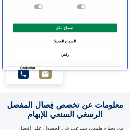
ي
ا
ر
هانس-جيرالد ه.
ا
فورغ
السماح للكل
ل
علاج ألم وعلاج تلطيفي
م
ماينتس
السماح للمحددّ
و
ا
الانتقال إلى
رفض
ف
الملف الشخصي
ق
ة
معلومات عن تخصص فِصال المفصل
الرسغي السنعي للإبهام
من يحتاج طبيب، سيرغب في الحصول على أفضل