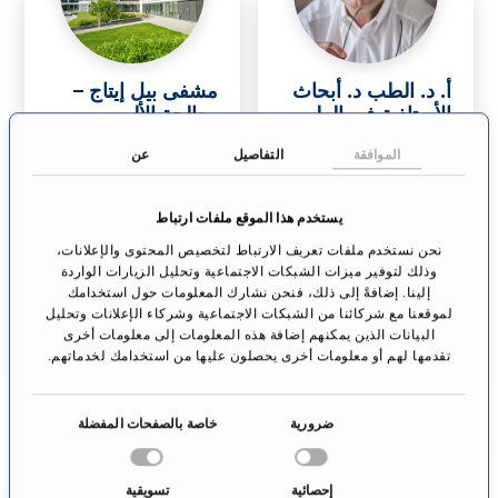
أ. د. الطب د. أبحاث
مشفى بيل إيتاج –
الأستاذية في الطب
معالجة الألم
ميشائيل زاواربير
دوسلدورف
الموافقة
التفاصيل
عن
جراحة اليد
باد هومبورغ فون دير
هوهيه
يستخدم هذا الموقع ملفات ارتباط
نحن نستخدم ملفات تعريف الارتباط لتخصيص المحتوى والإعلانات،
الانتقال إلى
الانتقال إلى
وذلك لتوفير ميزات الشبكات الاجتماعية وتحليل الزيارات الواردة
الملف الشخصي
الملف الشخصي
إلينا. إضافةً إلى ذلك، فنحن نشارك المعلومات حول استخدامك
لموقعنا مع شركائنا من الشبكات الاجتماعية وشركاء الإعلانات وتحليل
البيانات الذين يمكنهم إضافة هذه المعلومات إلى معلومات أخرى
تقدمها لهم أو معلومات أخرى يحصلون عليها من استخدامك لخدماتهم.
ا
ضرورية
خاصة بالصفحات المفضلة
خ
ت
إحصائية
تسويقية