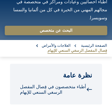
أطباء أخصائيين وعيادات ومراكز في متخصصة في
o
مجالهم المهني من الخبرة في كل من ألمانيا والنمسا
n
وسويسرا.
t
e
البحث عن متخصص
n
re:
t
الصفحة الرئيسية
العلاجات والأمراض
فِصال المفصل الرسغي السنعي للإبهام
نظرة عامة
أطباء متخصصون في فِصال المفصل
الرسغي السنعي للإبهام