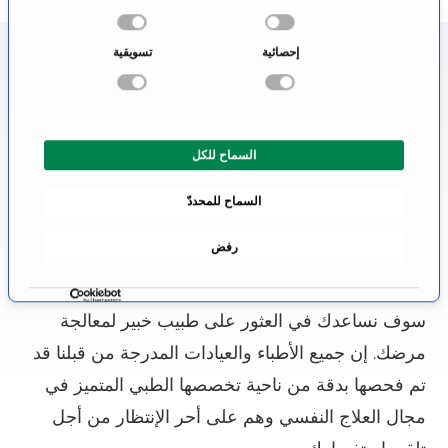
خ
ت
إحصائية
تسويقية
معلومات عن تخصص العلاج النفسي
ي
ا
ر
من يحتاج طبيب، سيرغب في الحصول على أفضل
ا
رعاية طبية. ولذلك، فإن المريض يسأل نفسه: أين أجد
السماح للكل
ل
أفضل مستشفى بالنسبة لي؟ وبما أن هذا السؤال
م
السماح للمحددّ
و
لايمكن الإجابة عليه بموضوعية، كما أن الطبيب اللامع لن
ا
يدعي أبداً أنه أفضل طبيب، لذلك فإنه من الأجدى للمرء
رفض
ف
أن يعتمد فقط على خبرة الطبيب.
ق
ة
سوف نساعدك في العثور على طبيب خبير لمعالجة
مرضك. إن جميع الأطباء والعيادات المدرجة من قبلنا قد
تم فحصها بدقة من ناحية تخصصها الطبي المتميز في
مجال العلاج النفسي وهم على أحر الإنتظار من أجل