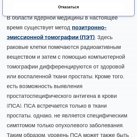
с
томография (МРТ).
Отказаться
и
я
В области ядерной медицины в настоящее
время существует метод
позитронно-
эмиссионной томографии (ПЭТ)
. Здесь
раковые клетки помечаются радиоактивным
веществом и затем с помощью компьютерной
томографии дифференцируются от здоровой
или воспаленной ткани простаты. Кроме того,
есть возможность выявления
простатоспецифического антигена в крови
(ПСА). ПСА встречается только в ткани
простаты, однако, не является специфическим
симптомом только опухолевого заболевания.
Таким образом, уровень ПСА может также быть