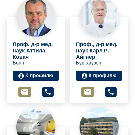
Проф. д-р мед.
Проф., д-р мед.
наук Аттила
наук Карл Р.
Ковач
Айгнер
Бонн
Бургхаузен
К профилю
К профилю