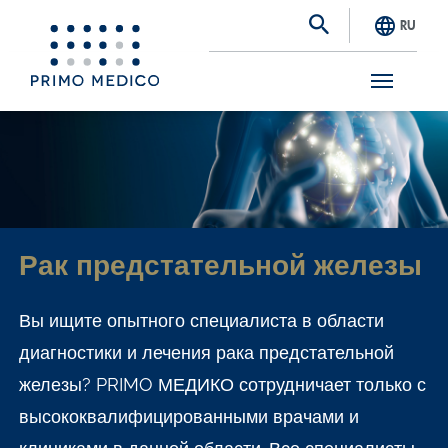
RU
S
k
i
p
t
Рак предстательной железы
o
m
Вы ищите опытного специалиста в области
a
диагностики и лечения рака предстательной
i
железы? PRIMO МЕДИКО сотрудничает только с
n
высококвалифицированными врачами и
c