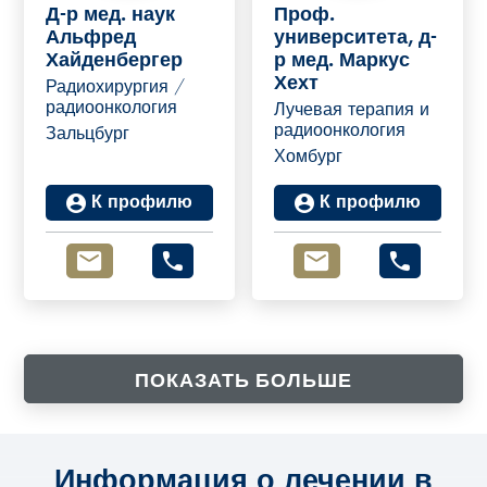
Д-р мед. наук
Проф.
Альфред
университета, д-
Хайденбергер
р мед. Маркус
Хехт
Радиохирургия /
радиоонкология
Лучевая терапия и
радиоонкология
Зальцбург
Хомбург
К профилю
К профилю
ПОКАЗАТЬ БОЛЬШЕ
Информация о лечении в