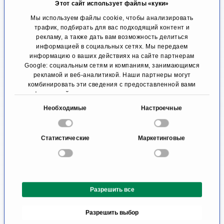
Неинвазивное пальпаторное ректальное
Этот сайт использует файлы «куки»
Мы используем файлы cookie, чтобы анализировать
исследование является хорошим методом
трафик, подбирать для вас подходящий контент и
обнаружения рака простаты и помогает
рекламу, а также дать вам возможность делиться
информацией в социальных сетях. Мы передаем
опытному специалисту выявить заболевание
информацию о ваших действиях на сайте партнерам
Google: социальным сетям и компаниям, занимающимся
на ранней стадии. Рак предстательной железы
рекламой и веб-аналитикой. Наши партнеры могут
в данном случае пальпируется очень типичным
комбинировать эти сведения с предоставленной вами
информацией, а также данными, которые они получили
образом. Более точный размер и расположение
при использовании вами их сервисов.
В
Необходимые
Настроечные
определяется с помощью трансректального
ы
б
УЗИ. При этом в ректальное отверстие
Статистические
Маркетинговые
о
устанавливается специальный ультразвуковой
р
датчик, который может выявить опухоли
с
о
размером от 20 миллиметров в диаметре. В
Разрешить все
г
качестве комплексной формы обследования
л
используется магнитно-резонансная
Разрешить выбор
а