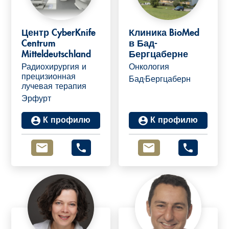
Центр CyberKnife
Клиника BioMed
Centrum
в Бад-
Mitteldeutschland
Бергцаберне
Радиохирургия и
Онкология
прецизионная
Бад-Бергцаберн
лучевая терапия
Эрфурт
К профилю
К профилю