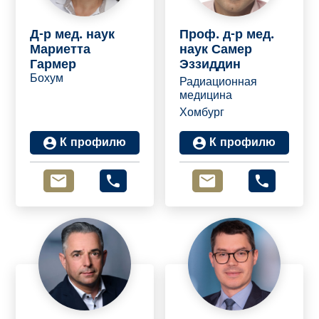
Д-р мед. наук
Проф. д-р мед.
Мариетта
наук Самер
Гармер
Эззиддин
Бохум
Радиационная
медицина
Хомбург
К профилю
К профилю