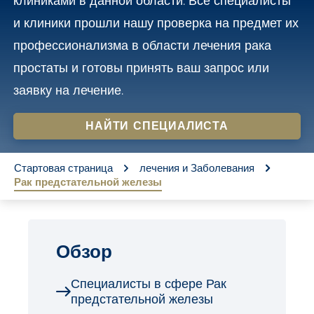
клиниками в данной области. Все специалисты
o
и клиники прошли нашу проверка на предмет их
n
профессионализма в области лечения рака
t
простаты и готовы принять ваш запрос или
e
заявку на лечение.
n
t
НАЙТИ СПЕЦИАЛИСТА
You are here:
Стартовая страница
лечения и Заболевания
Рак предстательной железы
Обзор
Специалисты в сфере Рак
предстательной железы