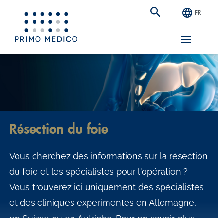
FR
S
k
i
p
t
Résection du foie
o
m
Vous cherchez des informations sur la résection
a
du foie et les spécialistes pour l'opération ?
i
Vous trouverez ici uniquement des spécialistes
n
et des cliniques expérimentés en Allemagne,
c