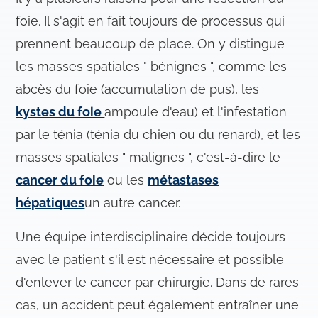
t
foie. Il s'agit en fait toujours de processus qui
e
prennent beaucoup de place. On y distingue
m
e
les masses spatiales " bénignes ", comme les
n
abcès du foie (accumulation de pus), les
t
kystes du foie
ampoule d'eau) et l'infestation
par le ténia (ténia du chien ou du renard), et les
masses spatiales " malignes ", c'est-à-dire le
cancer du foie
ou les
métastases
hépatiques
un autre cancer.
Une équipe interdisciplinaire décide toujours
avec le patient s'il est nécessaire et possible
d'enlever le cancer par chirurgie. Dans de rares
cas, un accident peut également entraîner une