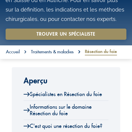
en Suisse ou en Autriche. Pour en savoir plus
o
sur la définition, les indications et les méthodes
n
chirurgicales, ou pour contacter nos experts.
t
e
TROUVER UN SPÉCIALISTE
n
You are here:
t
Résection du foie
Accueil
Traitements & maladies
Aperçu
Spécialistes en Résection du foie
Informations sur le domaine
Résection du foie
C'est quoi une résection du foie?