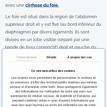
avec une
cirrhose du foie.
Le foie est situé dans la région de l'abdomen
supérieur droit et y est fixé (au bord inférieur du
diaphragme) par divers ligaments. Ils sont
divisés en un lobe visible (séparé par une
bande de tissu conjonctif) droit et gauche du
foie, et anatomiquement selon l'apport sanguin
Consentement
Détails
À propos des cookies
en huit segments.
Ce site web utilise des cookies.
Ces classifications représentent également
Les cookies nous permettent de personnaliser le contenu et
deux possibilités d'orientation pendant
les annonces, d'offrir des fonctionnalités relatives aux médias
sociaux et d'analyser notre trafic. Nous partageons également
l'opération. On distingue ainsi la résection du
des informations sur l'utilisation de notre site avec nos
partenaires de médias sociaux, de publicité et d'analyse, qui
lambeau et la résection du segment. De plus,
peuvent combiner celles-ci avec d'autres informations que
une moitié du foie (non identique aux lobes)
vous leur avez fournies ou qu'ils ont collectées lors de votre