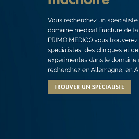
c
o
Vous recherchez un spécialiste
n
domaine médical Fracture de l
t
PRIMO MEDICO vous trouverez 
e
spécialistes, des cliniques et 
n
expérimentés dans le domaine 
t
recherchez en Allemagne, en Au
TROUVER UN SPÉCIALISTE