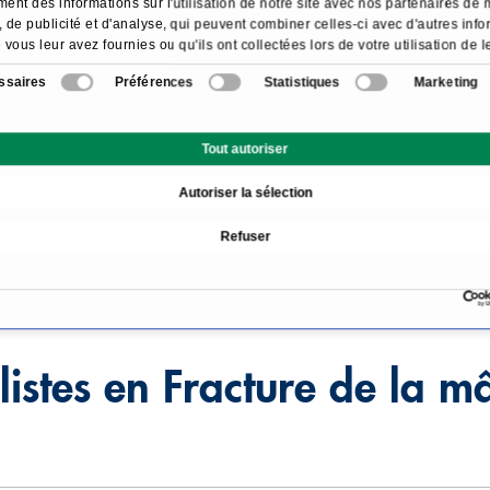
ent des informations sur l'utilisation de notre site avec nos partenaires de
 de publicité et d'analyse, qui peuvent combiner celles-ci avec d'autres inf
 vous leur avez fournies ou qu'ils ont collectées lors de votre utilisation de l
cueil
Traitements & maladies
Fracture de la mâcho
services.
ssaires
Préférences
Statistiques
Marketing
Tout autoriser
Aperçu
Autoriser la sélection
Refuser
re
listes en Fracture de la m