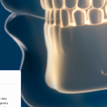
r des
ageons