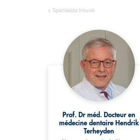
n
t
1
Spécialiste trouvé
e
m
e
n
t
Prof. Dr méd. Docteur en
médecine dentaire Hendrik
Terheyden