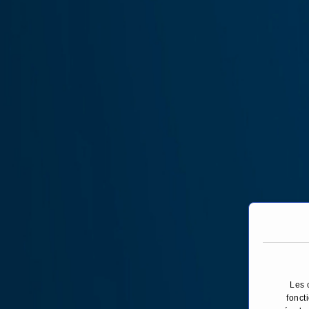
Les 
fonct