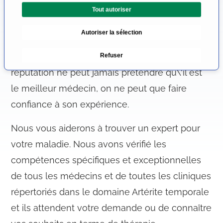
demande : où vais-je trouver la clinique qui me
Tout autoriser
o
n
convient le mieux ? Étant donné que cette
Autoriser la sélection
d
question est objectivement sans réponse, et
u
qu\'un médecin qui jouit d\'une excellente
Refuser
c
o
réputation ne peut jamais prétendre qu\'il est
n
le meilleur médecin, on ne peut que faire
s
confiance à son expérience.
e
n
Nous vous aiderons à trouver un expert pour
t
e
votre maladie. Nous avons vérifié les
m
compétences spécifiques et exceptionnelles
e
de tous les médecins et de toutes les cliniques
n
t
répertoriés dans le domaine Artérite temporale
et ils attendent votre demande ou de connaître