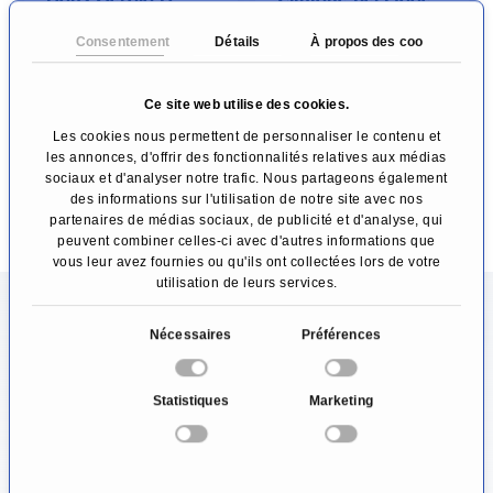
Forg
– Traitement de la
Consentement
Détails
À propos des cookies
douleur
Thérapie de la douleur
Dusseldorf
et médecine palliative
Mayence
Ce site web utilise des cookies.
Les cookies nous permettent de personnaliser le contenu et
Voir le profil
Voir le profil
les annonces, d'offrir des fonctionnalités relatives aux médias
sociaux et d'analyser notre trafic. Nous partageons également
des informations sur l'utilisation de notre site avec nos
partenaires de médias sociaux, de publicité et d'analyse, qui
peuvent combiner celles-ci avec d'autres informations que
vous leur avez fournies ou qu'ils ont collectées lors de votre
utilisation de leurs services.
Informations sur le domaine
S
Nécessaires
Préférences
Artérite temporale
é
l
Statistiques
Marketing
Une personne qui a besoin d\'un médecin
e
c
souhaite bénéficier des meilleurs soins
t
médicaux. Par conséquent, le patient se
i