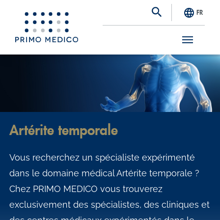
FR
S
k
i
p
t
Artérite temporale
o
m
Vous recherchez un spécialiste expérimenté
a
dans le domaine médical Artérite temporale ?
i
Chez PRIMO MEDICO vous trouverez
n
exclusivement des spécialistes, des cliniques et
c