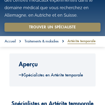
des centres médicaux expérimentés dans le
o
domaine médical que vous recherchez en
n
Allemagne, en Autriche et en Suisse.
t
e
TROUVER UN SPÉCIALISTE
n
You are here:
t
Artérite temporale
Accueil
Traitements & maladies
Aperçu
Spécialistes en Artérite temporale
Spécialistes en Artérite temporale