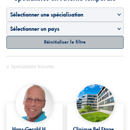
Sélectionner une spécialisation
Sélectionner un pays
Réinitialiser le filtre
2
Spécialistes trouvés
Hans-Gerald H.
Clinique Bel Etage