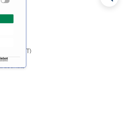
aphie (CT)
raschall)