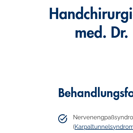
Handchirurgi
med. Dr.
Behandlungsf
Nervenengpaßsyndr
(
Karpaltunnelsyndro