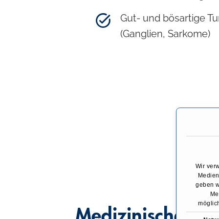
Gut- und bösartige T
(Ganglien, Sarkome)
Wir ver
Medien 
geben w
Med
möglich
Medizinisches A
E