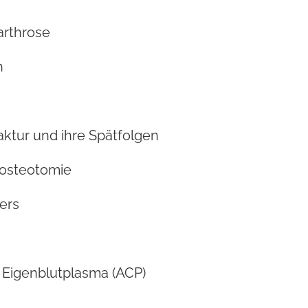
rthrose
n
aktur und ihre Spätfolgen
rosteotomie
ers
 Eigenblutplasma (ACP)