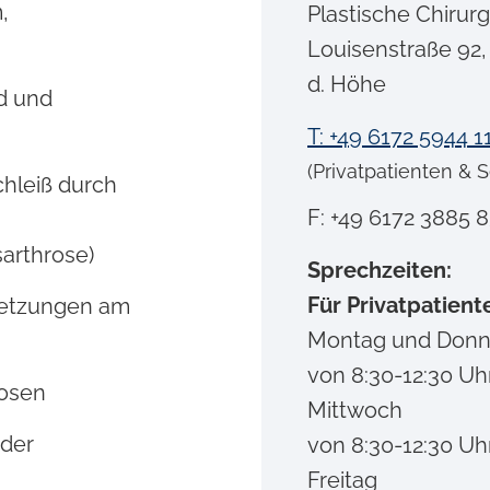
,
Plastische Chirurg
Louisenstraße 92
d. Höhe
d und
T: +49 6172 5944 1
(Privatpatienten & S
chleiß durch
F: +49 6172 3885 
arthrose)
Sprechzeiten:
Für Privatpatient
letzungen am
Montag und Donn
von 8:30-12:30 Uh
osen
Mittwoch
oder
von 8:30-12:30 Uh
Freitag