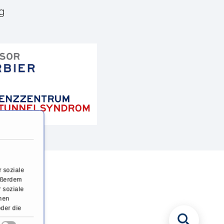
g
 soziale
Außerdem
 soziale
onen
oder die