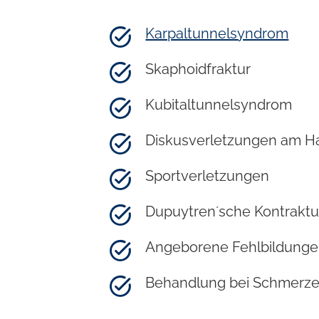
l
Karpaltunnelsyndrom
Skaphoidfraktur
Kubitaltunnelsyndrom
Diskusverletzungen am H
Sportverletzungen
Dupuytren´sche Kontraktu
Angeborene Fehlbildung
Behandlung bei Schmerze