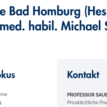
e Bad Homburg (Hesse
 med. habil. Michael 
okus
Kontakt
ome
PROFESSOR SAU
m
,
Privatärztliche Pr