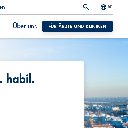
ten
DE
Über uns
FÜR ÄRZTE UND KLINIKEN
. habil.