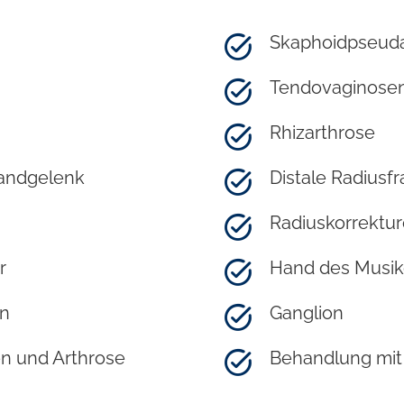
Skaphoidpseuda
Tendovaginose
Rhizarthrose
andgelenk
Distale Radiusfr
Radiuskorrektu
r
Hand des Musik
en
Ganglion
n und Arthrose
Behandlung mit