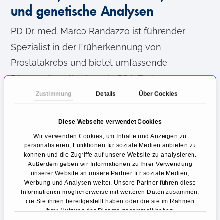
und genetische Analysen
PD Dr. med. Marco Randazzo ist führender
Spezialist in der Früherkennung von
Prostatakrebs und bietet umfassende
Diagnostikmethoden wie PSA-Tests,
Stockholm-3-Test, multiparametrische MRT-
Zustimmung
Details
Über Cookies
Untersuchungen und genetische Analysen an.
Diese Webseite verwendet Cookies
Dank seiner langjährigen Erfahrung und
Wir verwenden Cookies, um Inhalte und Anzeigen zu
Spezialisierung auf die Behandlung von
personalisieren, Funktionen für soziale Medien anbieten zu
können und die Zugriffe auf unsere Website zu analysieren.
Prostataerkrankungen wird eine sichere und
Außerdem geben wir Informationen zu Ihrer Verwendung
frühzeitige Diagnose gewährleistet. Als
unserer Website an unsere Partner für soziale Medien,
Werbung und Analysen weiter. Unsere Partner führen diese
Kollaborateur der weltgrößten Prostatakrebs-
Informationen möglicherweise mit weiteren Daten zusammen,
die Sie ihnen bereitgestellt haben oder die sie im Rahmen
Screening-Studie hat er maßgebliche Studien
Ihrer Nutzung der Dienste gesammelt haben.
zur Früherkennung miterarbeitet und publiziert.