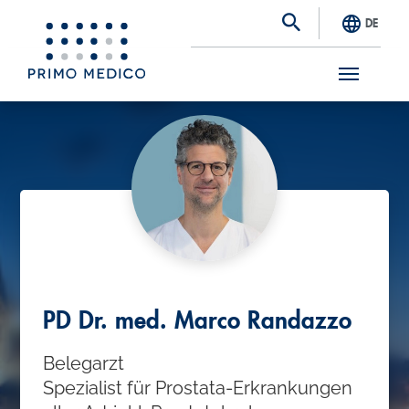
DE
S
k
i
p
t
o
m
a
PD Dr. med. Marco Randazzo
i
Belegarzt
n
Spezialist für Prostata-Erkrankungen
c