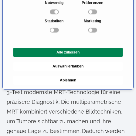
E
Notwendig
Präferenzen
i
Der PSA-Screening-Test dient als wichtiger
n
Statistiken
Marketing
Tumormarker zur Bestimmung des Prostata-
w
i
spezifischen Antigens im Blut („PSA“), wobei
l
erhöhte Werte auf mögliche Veränderungen
l
hinweisen können, aber nicht müssen. Denn:
Alle zulassen
i
g
Erhöhte Werte können auch völlig harmlose
Auswahl erlauben
u
Ursachen haben. Prostatakrebs-Spezialist Dr.
n
Ablehnen
Randazzo verwendet neben dem Stockholm-
g
s
3-Test modernste MRT-Technologie für eine
a
präzisere Diagnostik. Die multiparametrische
u
MRT kombiniert verschiedene Bildtechniken,
s
w
um Tumore sichtbar zu machen und ihre
a
genaue Lage zu bestimmen. Dadurch werden
h